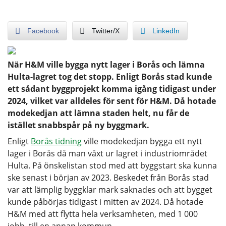
Facebook
Twitter/X
LinkedIn
När H&M ville bygga nytt lager i Borås och lämna
Hulta-lagret tog det stopp. Enligt Borås stad kunde
ett sådant byggprojekt komma igång tidigast under
2024, vilket var alldeles för sent för H&M. Då hotade
modekedjan att lämna staden helt, nu får de
istället snabbspår på ny byggmark.
Enligt
Borås tidning
ville modekedjan bygga ett nytt
lager i Borås då man växt ur lagret i industriområdet
Hulta. På önskelistan stod med att byggstart ska kunna
ske senast i början av 2023. Beskedet från Borås stad
var att lämplig byggklar mark saknades och att bygget
kunde påbörjas tidigast i mitten av 2024. Då hotade
H&M med att flytta hela verksamheten, med 1 000
jobb, till en annan kommun.