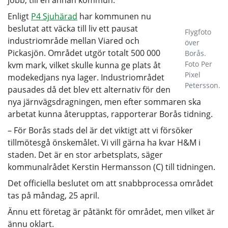
Enligt
P4 Sjuhärad
har kommunen nu
beslutat att väcka till liv ett pausat
Flygfoto
industriområde mellan Viared och
över
Pickasjön. Området utgör totalt 500 000
Borås.
Foto Per
kvm mark, vilket skulle kunna ge plats åt
Pixel
modekedjans nya lager. Industriområdet
Petersson.
pausades då det blev ett alternativ för den
nya järnvägsdragningen, men efter sommaren ska
arbetat kunna återupptas, rapporterar Borås tidning.
– För Borås stads del är det viktigt att vi försöker
tillmötesgå önskemålet. Vi vill gärna ha kvar H&M i
staden. Det är en stor arbetsplats, säger
kommunalrådet Kerstin Hermansson (C) till tidningen.
Det officiella beslutet om att snabbprocessa området
tas på måndag, 25 april.
Ännu ett företag är påtänkt för området, men vilket är
ännu oklart.