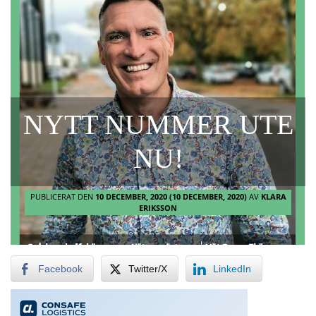
NYTT NUMMER UTE
NU!
PUBLICERAT DEN
10 DECEMBER, 2020
(10 DECEMBER, 2020)
AV
KLARA
ERIKSSON
Facebook
Twitter/X
LinkedIn