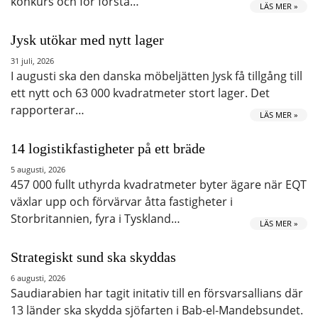
konkurs och för första…
LÄS MER »
Jysk utökar med nytt lager
31 juli, 2026
I augusti ska den danska möbeljätten Jysk få tillgång till
ett nytt och 63 000 kvadratmeter stort lager. Det
rapporterar…
LÄS MER »
14 logistikfastigheter på ett bräde
5 augusti, 2026
457 000 fullt uthyrda kvadratmeter byter ägare när EQT
växlar upp och förvärvar åtta fastigheter i
Storbritannien, fyra i Tyskland…
LÄS MER »
Strategiskt sund ska skyddas
6 augusti, 2026
Saudiarabien har tagit initativ till en försvarsallians där
13 länder ska skydda sjöfarten i Bab-el-Mandebsundet.