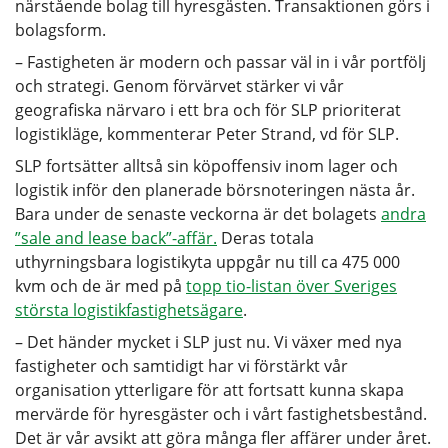
närstående bolag till hyresgästen. Transaktionen görs i
bolagsform.
– Fastigheten är modern och passar väl in i vår portfölj
och strategi. Genom förvärvet stärker vi vår
geografiska närvaro i ett bra och för SLP prioriterat
logistikläge, kommenterar Peter Strand, vd för SLP.
SLP fortsätter alltså sin köpoffensiv inom lager och
logistik inför den planerade börsnoteringen nästa år.
Bara under de senaste veckorna är det bolagets
andra
”sale and lease back”-affär.
Deras totala
uthyrningsbara logistikyta uppgår nu till ca 475 000
kvm och de är med på
topp tio-listan över Sveriges
största logistikfastighetsägare
.
– Det händer mycket i SLP just nu. Vi växer med nya
fastigheter och samtidigt har vi förstärkt vår
organisation ytterligare för att fortsatt kunna skapa
mervärde för hyresgäster och i vårt fastighetsbestånd.
Det är vår avsikt att göra många fler affärer under året.