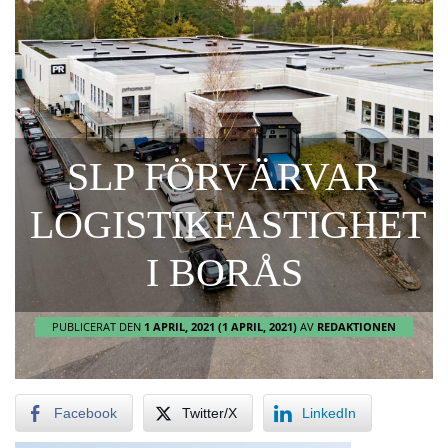
SLP FÖRVÄRVAR
LOGISTIKFASTIGHET
I BORÅS
PUBLICERAT DEN
1 APRIL, 2021
(1 APRIL, 2021)
AV
REDAKTIONEN
Facebook
Twitter/X
LinkedIn