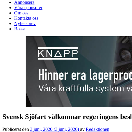
Annonsera
Våra sponsorer
Om oss
Kontakta oss
Nyhetsbrev
Bossa
Svensk Sjöfart välkomnar regeringens besl
Publicerat den
3 juni, 2020
(3 juni, 2020)
av
Redaktionen