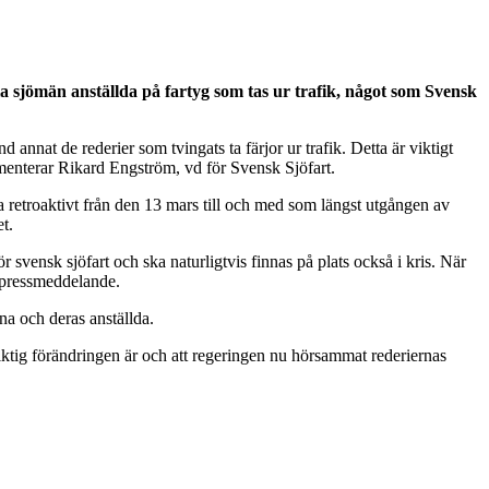
älla sjömän anställda på fartyg som tas ur trafik, något som Svensk
d annat de rederier som tvingats ta färjor ur trafik. Detta är viktigt
ommenterar Rikard Engström, vd för Svensk Sjöfart.
älla retroaktivt från den 13 mars till och med som längst utgången av
t.
r svensk sjöfart och ska naturligtvis finnas på plats också i kris. När
t pressmeddelande.
rna och deras anställda.
iktig förändringen är och att regeringen nu hörsammat rederiernas