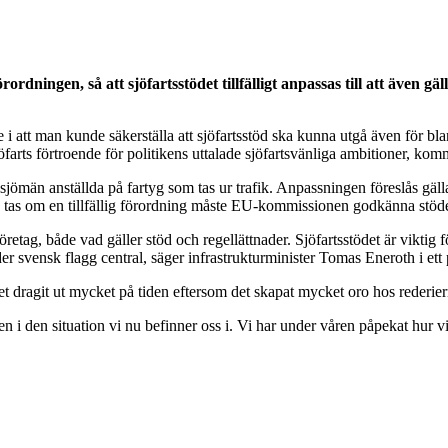
rdningen, så att sjöfartsstödet tillfälligt anpassas till att även g
e i att man kunde säkerställa att sjöfartsstöd ska kunna utgå även för blan
jöfarts förtroende för politikens uttalade sjöfartsvänliga ambitioner, k
älla sjömän anställda på fartyg som tas ur trafik. Anpassningen föreslås g
n tas om en tillfällig förordning måste EU-kommissionen godkänna stöde
retag, både vad gäller stöd och regellättnader. Sjöfartsstödet är viktig fö
under svensk flagg central, säger infrastrukturminister Tomas Eneroth i et
 det dragit ut mycket på tiden eftersom det skapat mycket oro hos rederie
 i den situation vi nu befinner oss i. Vi har under våren påpekat hur v