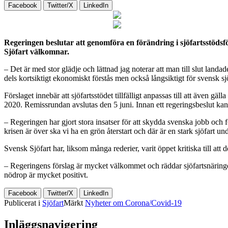
Facebook
Twitter/X
LinkedIn
Regeringen beslutar att genomföra en förändring i sjöfartsstödsföro
Sjöfart välkomnar.
– Det är med stor glädje och lättnad jag noterar att man till slut landad
dels kortsiktigt ekonomiskt förstås men också långsiktigt för svensk s
Förslaget innebär att sjöfartsstödet tillfälligt anpassas till att även g
2020. Remissrundan avslutas den 5 juni. Innan ett regeringsbeslut ka
– Regeringen har gjort stora insatser för att skydda svenska jobb och fö
krisen är över ska vi ha en grön återstart och där är en stark sjöfart 
Svensk Sjöfart har, liksom många rederier, varit öppet kritiska till att
– Regeringens förslag är mycket välkommet och räddar sjöfartsnäringen
nödrop är mycket positivt.
Facebook
Twitter/X
LinkedIn
Publicerat i
Sjöfart
Märkt
Nyheter om Corona/Covid-19
Inläggsnavigering