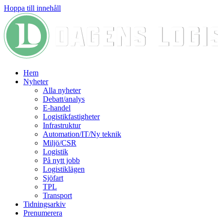
Hoppa till innehåll
Hem
Nyheter
Alla nyheter
Debatt/analys
E-handel
Logistikfastigheter
Infrastruktur
Automation/IT/Ny teknik
Miljö/CSR
Logistik
På nytt jobb
Logistiklägen
Sjöfart
TPL
Transport
Tidningsarkiv
Prenumerera