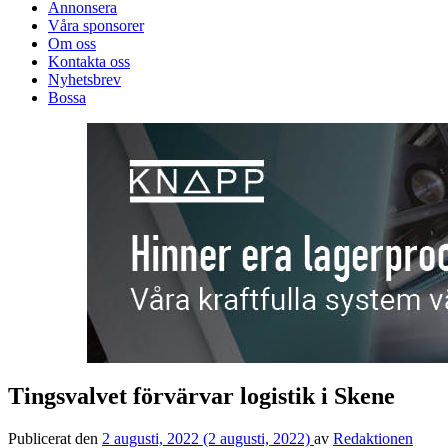
Annonsera
Våra sponsorer
Om oss
Kontakta oss
Nyhetsbrev
Bossa
Tingsvalvet förvärvar logistik i Skene
Publicerat den
2 augusti, 2022
(2 augusti, 2022)
av
Redaktionen