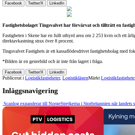
Facebook
Twitter/X
LinkedIn
Fastighetsbolaget Tingsvalvet har förvärvat och tillträtt en fast
Fastigheten i Skene har en fullt uthyrd area om 2 253 kvm och ett årlig
direktavkastning strax över 8 procent.
Tingsvalvet Fastighets är ett kassaflödesdrivet fastighetsbolag med f
*Bilden är en genrebild och är inte från lagret i fråga.
Facebook
Twitter/X
LinkedIn
Publicerat i
Logistikfastigheter
,
Logistiklägen
Märkt
Logistikfastighete
Inläggsnavigering
Scanlog expanderar till Norge
Strejkerna i Storbritannien når landets