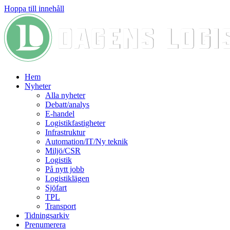
Hoppa till innehåll
Hem
Nyheter
Alla nyheter
Debatt/analys
E-handel
Logistikfastigheter
Infrastruktur
Automation/IT/Ny teknik
Miljö/CSR
Logistik
På nytt jobb
Logistiklägen
Sjöfart
TPL
Transport
Tidningsarkiv
Prenumerera