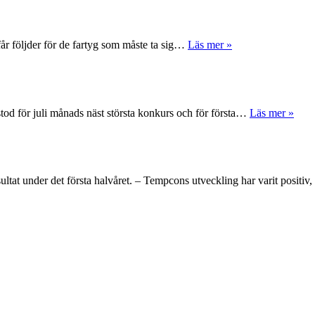
får följder för de fartyg som måste ta sig…
Läs mer »
tod för juli månads näst största konkurs och för första…
Läs mer »
ltat under det första halvåret. – Tempcons utveckling har varit positi