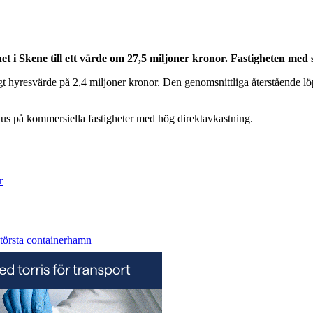
ighet i Skene till ett värde om 27,5 miljoner kronor. Fastigheten m
t hyresvärde på 2,4 miljoner kronor. Den genomsnittliga återstående löpti
okus på kommersiella fastigheter med hög direktavkastning.
r
 största containerhamn