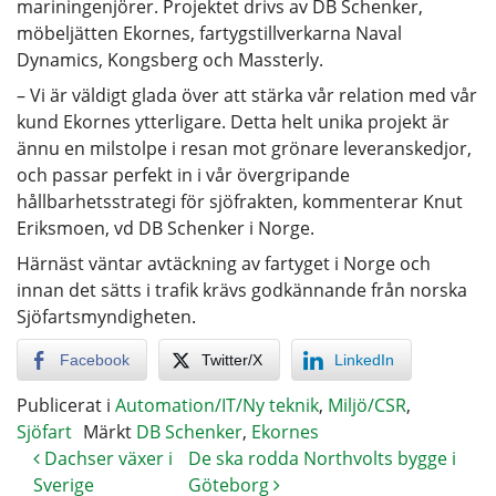
mariningenjörer. Projektet drivs av DB Schenker,
möbeljätten Ekornes, fartygstillverkarna Naval
Dynamics, Kongsberg och Massterly.
– Vi är väldigt glada över att stärka vår relation med vår
kund Ekornes ytterligare. Detta helt unika projekt är
ännu en milstolpe i resan mot grönare leveranskedjor,
och passar perfekt in i vår övergripande
hållbarhetsstrategi för sjöfrakten, kommenterar Knut
Eriksmoen, vd DB Schenker i Norge.
Härnäst väntar avtäckning av fartyget i Norge och
innan det sätts i trafik krävs godkännande från norska
Sjöfartsmyndigheten.
Facebook
Twitter/X
LinkedIn
Publicerat i
Automation/IT/Ny teknik
,
Miljö/CSR
,
Sjöfart
Märkt
DB Schenker
,
Ekornes
Dachser växer i
De ska rodda Northvolts bygge i
Sverige
Göteborg