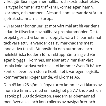
vilket gör lösningen mer hållbar och kostnadseffektiv.
Fartyget kommer att trafikera Ekornes egen hamn,
Ikornnes, och hamnen i Ålesund, som servar de största
sjöfraktshamnarna i Europa.
– Vi arbetar kontinuerligt mot vårt mål att bli världens
ledande tillverkare av hållbara premiummöbler. Detta
projekt gör att vi kommer uppfylla våra hållbarhetsmål
tack vare att vi använder oss av marknadens mest
innovativa teknik. Att använda den autonoma och
helelektriska feedern för direktupphämtning vid vår
egen brygga i Ikornnes, innebär att vi minskar vårt
totala koldioxidavtryck rejält. Vi kommer även få bättre
kontroll över, och större flexibilitet i, vår egen logistik,
kommenterar Roger Lunde, vd Ekornes AS.
Den 43 km (23 sjömil) långa turen kommer att klaras av
inom tre timmar, med en hastighet på 7,7 knop och en
lastvikt på 300 dödviktston. Feedern är obemannad
men övervakas och kontrolleras av navigatörer och