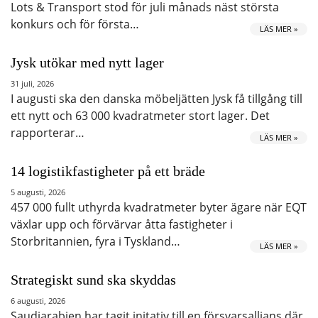
Lots & Transport stod för juli månads näst största
konkurs och för första…
LÄS MER »
Jysk utökar med nytt lager
31 juli, 2026
I augusti ska den danska möbeljätten Jysk få tillgång till
ett nytt och 63 000 kvadratmeter stort lager. Det
rapporterar…
LÄS MER »
14 logistikfastigheter på ett bräde
5 augusti, 2026
457 000 fullt uthyrda kvadratmeter byter ägare när EQT
växlar upp och förvärvar åtta fastigheter i
Storbritannien, fyra i Tyskland…
LÄS MER »
Strategiskt sund ska skyddas
6 augusti, 2026
Saudiarabien har tagit initativ till en försvarsallians där