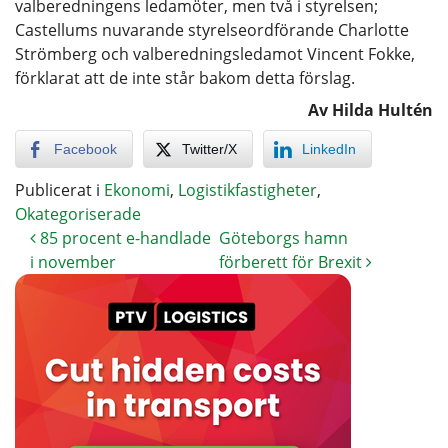
valberedningens ledamöter, men två i styrelsen;
Castellums nuvarande styrelseordförande Charlotte
Strömberg och valberedningsledamot Vincent Fokke,
förklarat att de inte står bakom detta förslag.
Av Hilda Hultén
Facebook
Twitter/X
LinkedIn
Publicerat i
Ekonomi
,
Logistikfastigheter
,
Okategoriserade
85 procent e-handlade
Göteborgs hamn
i november
förberett för Brexit