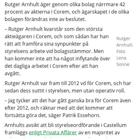
Rutger Arnhult äger genom olika bolag närrmare 42
procent av aktierna i Corem, och ägarskapet i de olika
bolagen förändras inte av beslutet.
– Rutger Arnhult kvarstår som den största
aktieägaren i Corem, och som sådan har han
Rutger
rätt att framföra sina synpunkter på
Arnhult.
styrelsens arbete vid bolagsstämmor. Men
Foto
Lena
han kommer inte att ha något inflytande över
Sonne
det dagliga arbetet i Corem efter att han
avgått.
Rutger Arnhult var fram till 2012 vd för Corem, och har
sedan dess suttit i styrelsen, men utan operativ roll.
– Jag tycker att det har gått ganska bra för Corem även
efter 2012, och räknar med att det kommer att
fortsätta göra det, säger Patrik Essehorn.
Arnhults avsikt att bli styrelseordförande i Castellum
framläggs
enligt Privata Affärer
av en majoritet av