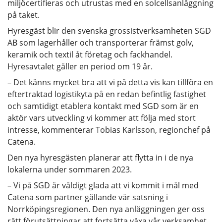
miljöcertifieras och utrustas med en solcellsanläggning
på taket.
Hyresgäst blir den svenska grossistverksamheten SGD
AB som lagerhåller och transporterar främst golv,
keramik och textil åt företag och fackhandel.
Hyresavtalet gäller en period om 19 år.
– Det känns mycket bra att vi på detta vis kan tillföra en
eftertraktad logistikyta på en redan befintlig fastighet
och samtidigt etablera kontakt med SGD som är en
aktör vars utveckling vi kommer att följa med stort
intresse, kommenterar Tobias Karlsson, regionchef på
Catena.
Den nya hyresgästen planerar att flytta in i de nya
lokalerna under sommaren 2023.
– Vi på SGD är väldigt glada att vi kommit i mål med
Catena som partner gällande vår satsning i
Norrköpingsregionen. Den nya anläggningen ger oss
rätt förutsättningar att fortsätta växa vår verksamhet