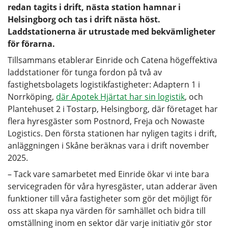
redan tagits i drift, nästa station hamnar i
Helsingborg och tas i drift nästa höst.
Laddstationerna är utrustade med bekvämligheter
för förarna.
Tillsammans etablerar Einride och Catena högeffektiva
laddstationer för tunga fordon på två av
fastighetsbolagets logistikfastigheter: Adaptern 1 i
Norrköping,
där Apotek Hjärtat har sin logistik
, och
Plantehuset 2 i Tostarp, Helsingborg, där företaget har
flera hyresgäster som Postnord, Freja och Nowaste
Logistics. Den första stationen har nyligen tagits i drift,
anläggningen i Skåne beräknas vara i drift november
2025.
– Tack vare samarbetet med Einride ökar vi inte bara
servicegraden för våra hyresgäster, utan adderar även
funktioner till våra fastigheter som gör det möjligt för
oss att skapa nya värden för samhället och bidra till
omställning inom en sektor där varje initiativ gör stor