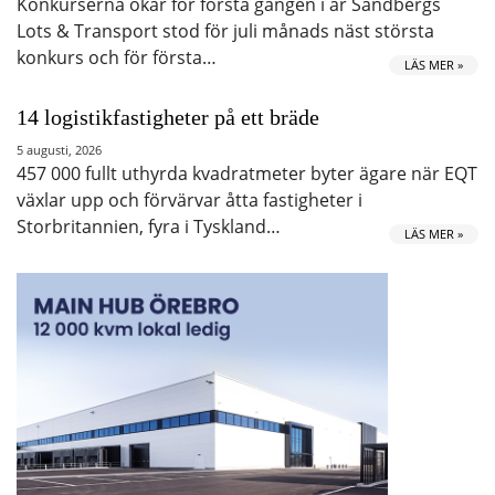
Konkurserna ökar för första gången i år Sandbergs
Lots & Transport stod för juli månads näst största
konkurs och för första…
LÄS MER »
14 logistikfastigheter på ett bräde
5 augusti, 2026
457 000 fullt uthyrda kvadratmeter byter ägare när EQT
växlar upp och förvärvar åtta fastigheter i
Storbritannien, fyra i Tyskland…
LÄS MER »