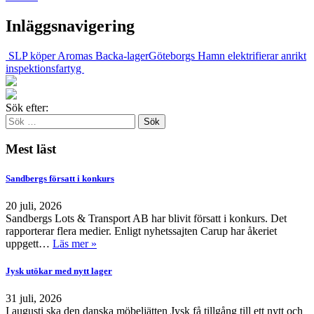
Inläggsnavigering
SLP köper Aromas Backa-lager
Göteborgs Hamn elektrifierar anrikt
inspektionsfartyg
Sök efter:
Mest läst
Sandbergs försatt i konkurs
20 juli, 2026
Sandbergs Lots & Transport AB har blivit försatt i konkurs. Det
rapporterar flera medier. Enligt nyhetssajten Carup har åkeriet
uppgett…
Läs mer »
Jysk utökar med nytt lager
31 juli, 2026
I augusti ska den danska möbeljätten Jysk få tillgång till ett nytt och