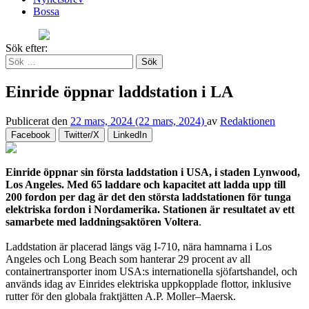
Bossa
Sök efter:
Einride öppnar laddstation i LA
Publicerat den
22 mars, 2024
(22 mars, 2024)
av
Redaktionen
Facebook
Twitter/X
LinkedIn
Einride öppnar sin första laddstation i USA, i staden Lynwood,
Los Angeles. Med 65 laddare och kapacitet att ladda upp till
200 fordon per dag är det den största laddstationen för tunga
elektriska fordon i Nordamerika. Stationen är resultatet av ett
samarbete med laddningsaktören Voltera
.
Laddstation är placerad längs väg I-710, nära hamnarna i Los
Angeles och Long Beach som hanterar 29 procent av all
containertransporter inom USA:s internationella sjöfartshandel, och
används idag av Einrides elektriska uppkopplade flottor, inklusive
rutter för den globala fraktjätten A.P. Moller–Maersk.