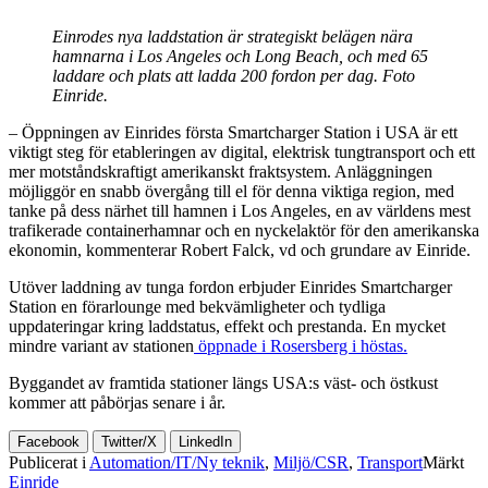
Einrodes nya laddstation är strategiskt belägen nära
hamnarna i Los Angeles och Long Beach, och med 65
laddare och plats att ladda 200 fordon per dag. Foto
Einride.
– Öppningen av Einrides första Smartcharger Station i USA är ett
viktigt steg för etableringen av digital, elektrisk tungtransport och ett
mer motståndskraftigt amerikanskt fraktsystem. Anläggningen
möjliggör en snabb övergång till el för denna viktiga region, med
tanke på dess närhet till hamnen i Los Angeles, en av världens mest
trafikerade containerhamnar och en nyckelaktör för den amerikanska
ekonomin, kommenterar Robert Falck, vd och grundare av Einride.
Utöver laddning av tunga fordon erbjuder Einrides Smartcharger
Station en förarlounge med bekvämligheter och tydliga
uppdateringar kring laddstatus, effekt och prestanda. En mycket
mindre variant av stationen
öppnade i Rosersberg i höstas.
Byggandet av framtida stationer längs USA:s väst- och östkust
kommer att påbörjas senare i år.
Facebook
Twitter/X
LinkedIn
Publicerat i
Automation/IT/Ny teknik
,
Miljö/CSR
,
Transport
Märkt
Einride