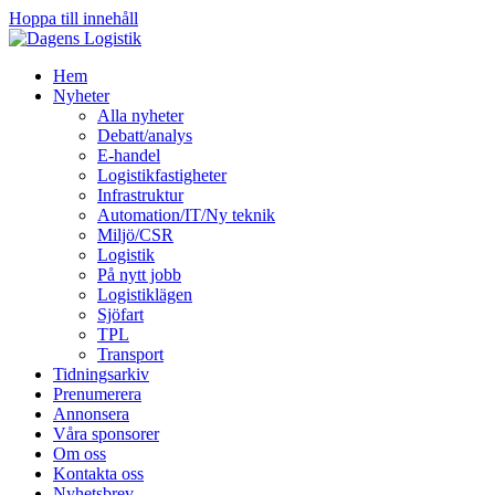
Hoppa till innehåll
Hem
Nyheter
Alla nyheter
Debatt/analys
E-handel
Logistikfastigheter
Infrastruktur
Automation/IT/Ny teknik
Miljö/CSR
Logistik
På nytt jobb
Logistiklägen
Sjöfart
TPL
Transport
Tidningsarkiv
Prenumerera
Annonsera
Våra sponsorer
Om oss
Kontakta oss
Nyhetsbrev