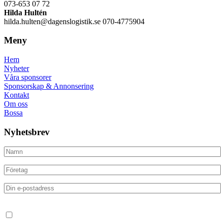
073-653 07 72
Hilda Hultén
hilda.hulten@dagenslogistik.se 070-4775904
Meny
Hem
Nyheter
Våra sponsorer
Sponsorskap & Annonsering
Kontakt
Om oss
Bossa
Nyhetsbrev