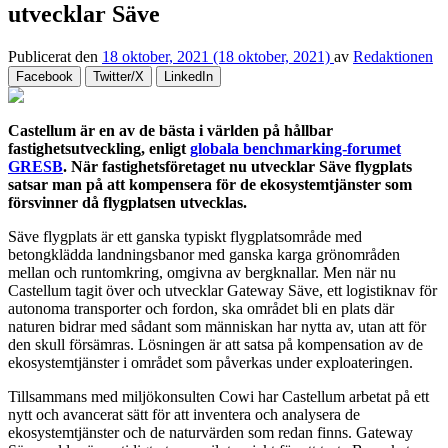
utvecklar Säve
Publicerat den
18 oktober, 2021
(18 oktober, 2021)
av
Redaktionen
Facebook
Twitter/X
LinkedIn
Castellum är en av de bästa i världen på hållbar
fastighetsutveckling, enligt
globala benchmarking-forumet
GRESB
. När fastighetsföretaget nu utvecklar Säve flygplats
satsar man på att kompensera för de ekosystemtjänster som
försvinner då flygplatsen utvecklas.
Säve flygplats är ett ganska typiskt flygplatsområde med
betongklädda landningsbanor med ganska karga grönområden
mellan och runtomkring, omgivna av bergknallar. Men när nu
Castellum tagit över och utvecklar Gateway Säve, ett logistiknav för
autonoma transporter och fordon, ska området bli en plats där
naturen bidrar med sådant som människan har nytta av, utan att för
den skull försämras. Lösningen är att satsa på kompensation av de
ekosystemtjänster i området som påverkas under exploateringen.
Tillsammans med miljökonsulten Cowi har Castellum arbetat på ett
nytt och avancerat sätt för att inventera och analysera de
ekosystemtjänster och de naturvärden som redan finns. Gateway