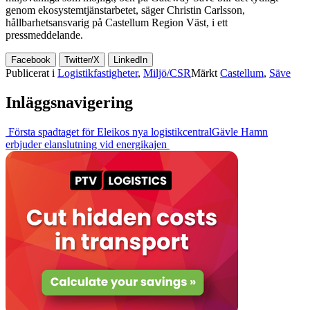
genom ekosystemtjänstarbetet, säger Christin Carlsson,
hållbarhetsansvarig på Castellum Region Väst, i ett
pressmeddelande.
Facebook
Twitter/X
LinkedIn
Publicerat i
Logistikfastigheter
,
Miljö/CSR
Märkt
Castellum
,
Säve
Inläggsnavigering
Första spadtaget för Eleikos nya logistikcentral
Gävle Hamn
erbjuder elanslutning vid energikajen