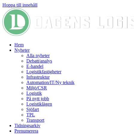
Hoppa till innehåll
Hem
Nyheter
Alla nyheter
Debatt/analys
E-handel
Logistikfastigheter
Infrastruktur
Automation/IT/Ny teknik
Miljö/CSR
Logistik
På nytt jobb
Logistiklägen
Sjöfart
TPL
Transport
Tidningsarkiv
Prenumerera