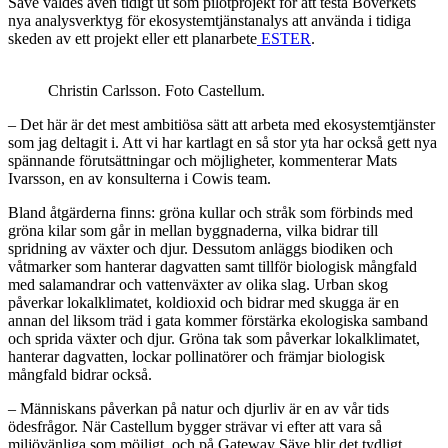
Säve valdes även tidigt ut som pilotprojekt för att testa Boverkets
nya analysverktyg för ekosystemtjänstanalys att använda i tidiga
skeden av ett projekt eller ett planarbete
ESTER
.
Christin Carlsson. Foto Castellum.
– Det här är det mest ambitiösa sätt att arbeta med ekosystemtjänster
som jag deltagit i. Att vi har kartlagt en så stor yta har också gett nya
spännande förutsättningar och möjligheter, kommenterar Mats
Ivarsson, en av konsulterna i Cowis team.
Bland åtgärderna finns: gröna kullar och stråk som förbinds med
gröna kilar som går in mellan byggnaderna, vilka bidrar till
spridning av växter och djur. Dessutom anläggs biodiken och
våtmarker som hanterar dagvatten samt tillför biologisk mångfald
med salamandrar och vattenväxter av olika slag. Urban skog
påverkar lokalklimatet, koldioxid och bidrar med skugga är en
annan del liksom träd i gata kommer förstärka ekologiska samband
och sprida växter och djur. Gröna tak som påverkar lokalklimatet,
hanterar dagvatten, lockar pollinatörer och främjar biologisk
mångfald bidrar också.
– Människans påverkan på natur och djurliv är en av vår tids
ödesfrågor. När Castellum bygger strävar vi efter att vara så
miljövänliga som möjligt, och på Gateway Säve blir det tydligt