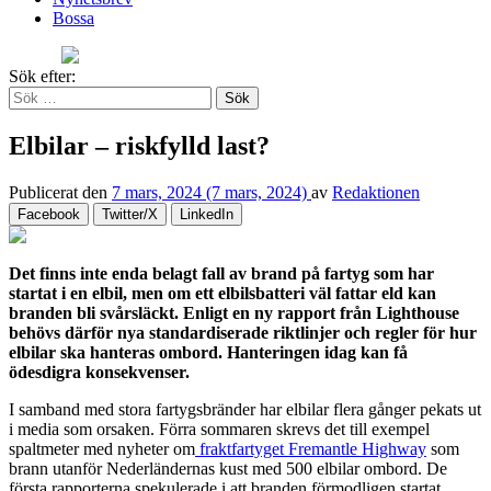
Bossa
Sök efter:
Elbilar – riskfylld last?
Publicerat den
7 mars, 2024
(7 mars, 2024)
av
Redaktionen
Facebook
Twitter/X
LinkedIn
Det finns inte enda belagt fall av brand på fartyg som har
startat i en elbil, men om ett elbilsbatteri väl fattar eld kan
branden bli svårsläckt. Enligt en ny rapport från Lighthouse
behövs därför nya standardiserade riktlinjer och regler för hur
elbilar ska hanteras ombord. Hanteringen idag kan få
ödesdigra konsekvenser.
I samband med stora fartygsbränder har elbilar flera gånger pekats ut
i media som orsaken. Förra sommaren skrevs det till exempel
spaltmeter med nyheter om
fraktfartyget Fremantle Highway
som
brann utanför Nederländernas kust med 500 elbilar ombord. De
första rapporterna spekulerade i att branden förmodligen startat