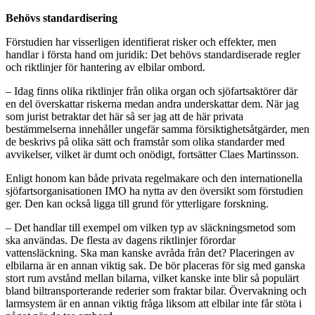
Behövs standardisering
Förstudien har visserligen identifierat risker och effekter, men
handlar i första hand om juridik: Det behövs standardiserade regler
och riktlinjer för hantering av elbilar ombord.
– Idag finns olika riktlinjer från olika organ och sjöfartsaktörer där
en del överskattar riskerna medan andra underskattar dem. När jag
som jurist betraktar det här så ser jag att de här privata
bestämmelserna innehåller ungefär samma försiktighetsåtgärder, men
de beskrivs på olika sätt och framstår som olika standarder med
avvikelser, vilket är dumt och onödigt, fortsätter Claes Martinsson.
Enligt honom kan både privata regelmakare och den internationella
sjöfartsorganisationen IMO ha nytta av den översikt som förstudien
ger. Den kan också ligga till grund för ytterligare forskning.
– Det handlar till exempel om vilken typ av släckningsmetod som
ska användas. De flesta av dagens riktlinjer förordar
vattensläckning. Ska man kanske avråda från det? Placeringen av
elbilarna är en annan viktig sak. De bör placeras för sig med ganska
stort rum avstånd mellan bilarna, vilket kanske inte blir så populärt
bland biltransporterande rederier som fraktar bilar. Övervakning och
larmsystem är en annan viktig fråga liksom att elbilar inte får stöta i