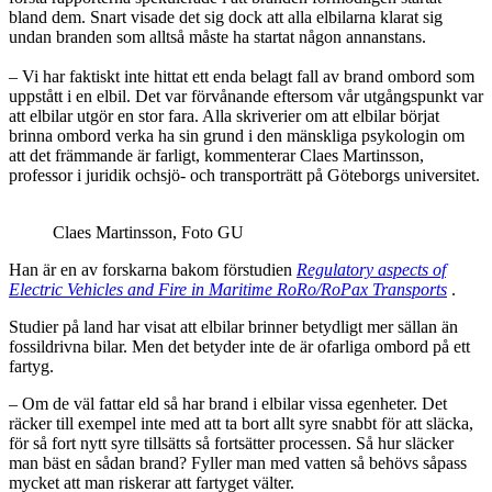
bland dem. Snart visade det sig dock att alla elbilarna klarat sig
undan branden som alltså måste ha startat någon annanstans.
– Vi har faktiskt inte hittat ett enda belagt fall av brand ombord som
uppstått i en elbil. Det var förvånande eftersom vår utgångspunkt var
att elbilar utgör en stor fara. Alla skriverier om att elbilar börjat
brinna ombord verka ha sin grund i den mänskliga psykologin om
att det främmande är farligt, kommenterar Claes Martinsson,
professor i juridik ochsjö- och transporträtt på Göteborgs universitet.
Claes Martinsson, Foto GU
Han är en av forskarna bakom förstudien
Regulatory aspects of
Electric Vehicles and Fire in Maritime RoRo/RoPax Transports
.
Studier på land har visat att elbilar brinner betydligt mer sällan än
fossildrivna bilar. Men det betyder inte de är ofarliga ombord på ett
fartyg.
– Om de väl fattar eld så har brand i elbilar vissa egenheter. Det
räcker till exempel inte med att ta bort allt syre snabbt för att släcka,
för så fort nytt syre tillsätts så fortsätter processen. Så hur släcker
man bäst en sådan brand? Fyller man med vatten så behövs såpass
mycket att man riskerar att fartyget välter.