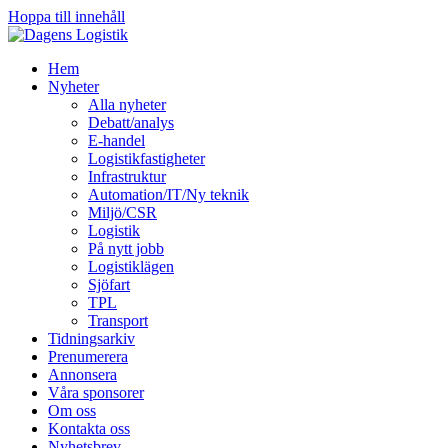
Hoppa till innehåll
Hem
Nyheter
Alla nyheter
Debatt/analys
E-handel
Logistikfastigheter
Infrastruktur
Automation/IT/Ny teknik
Miljö/CSR
Logistik
På nytt jobb
Logistiklägen
Sjöfart
TPL
Transport
Tidningsarkiv
Prenumerera
Annonsera
Våra sponsorer
Om oss
Kontakta oss
Nyhetsbrev