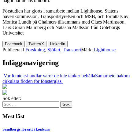
något när de tas ombord.
Förstudien har gjorts i samarbete mellan Lighthouse, Statens
haverikommission, Transportstyrelsen och MSB, och författats av
Monica Lundh på Chalmers tillsammans med Claes Martinsson,
Lars-Göran Malmberg och Natasha Mattsson från Göteborgs
Universitet
Facebook
Twitter/X
LinkedIn
Publicerat i
Forskning
,
Sjöfart
,
Transport
Märkt
Lighthouse
Inläggsnavigering
Var femte e-handlar varor de inte tänker behålla
Samarbete bakom
cirkulära flöden för fönsterglas
Sök efter:
Mest läst
Sandbergs försatt i konkurs