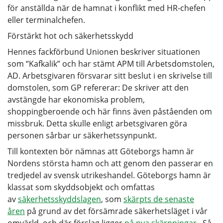
för anställda när de hamnat i konflikt med HR-chefen
eller terminalchefen.
Förstärkt hot och säkerhetsskydd
Hennes fackförbund Unionen beskriver situationen
som “Kafkalik” och har stämt APM till Arbetsdomstolen,
AD. Arbetsgivaren försvarar sitt beslut i en skrivelse till
domstolen, som GP refererar: De skriver att den
avstängde har ekonomiska problem,
shoppingberoende och här finns även påståenden om
missbruk. Detta skulle enligt arbetsgivaren göra
personen sårbar ur säkerhetssynpunkt.
Till kontexten bör nämnas att Göteborgs hamn är
Nordens största hamn och att genom den passerar en
tredjedel av svensk utrikeshandel. Göteborgs hamn är
klassat som skyddsobjekt och omfattas
av
säkerhetsskyddslagen
, som
skärpts de senaste
åren
på grund av det försämrade säkerhetsläget i vår
omvärld, och där förslag ligger
på nya skärpningar.
Så