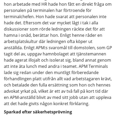
hon arbetade med HR hade hon fått en direkt fråga om
personalen på terminalen har förtroende för
terminalchefen. Hon hade svarat att personalen inte
hade det. Eftersom det var mycket lågt i tak i alla
diskussioner som rörde ledningen räckte det för att
hamna i onåd, berättar hon. Enligt henne råder en
arbetsplatskultur där ledningen ofta köper ut
anställda. Enligt APM:s svaromål till domstolen, som GP
tagit del av, uppgav hamnbolaget att tjänstemannen
hade agerat illojalt och isolerat sig, bland annat genom
att inte äta lunch med andra i teamet. APM Terminals
lade sig redan under den muntligt förberedande
förhandlingen platt utifrån allt vad arbetstagaren krävt,
och betalade den fulla ersättning som hon och hennes
advokat yrkat på, vilket är ett av två fall på kort tid där
en APM-anställd blivit av med sitt jobb utan att uppleva
att det hade givits någon konkret förklaring.
Sparkad efter säkerhetsprövning