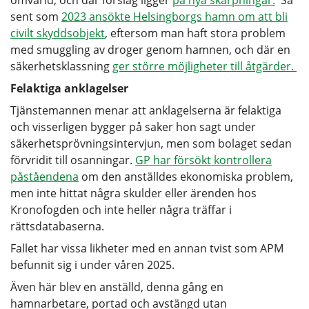
sent som
2023 ansökte Helsingborgs hamn om att bli
civilt skyddsobjekt
, eftersom man haft stora problem
med smuggling av droger genom hamnen, och där en
säkerhetsklassning
ger större möjligheter till åtgärder.
Felaktiga anklagelser
Tjänstemannen menar att anklagelserna är felaktiga
och visserligen bygger på saker hon sagt under
säkerhetsprövningsintervjun, men som bolaget sedan
förvridit till osanningar.
GP har försökt kontrollera
påståendena
om den anställdes ekonomiska problem,
men inte hittat några skulder eller ärenden hos
Kronofogden och inte heller några träffar i
rättsdatabaserna.
Fallet har vissa likheter med en annan tvist som APM
befunnit sig i under våren 2025.
Även här blev en anställd, denna gång en
hamnarbetare, portad och avstängd utan