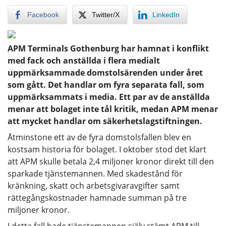
Facebook
Twitter/X
LinkedIn
APM Terminals Gothenburg har hamnat i konflikt
med fack och anställda i flera medialt
uppmärksammade domstolsärenden under året
som gått. Det handlar om fyra separata fall, som
uppmärksammats i media. Ett par av de anställda
menar att bolaget inte tål kritik, medan APM menar
att mycket handlar om säkerhetslagstiftningen.
Åtminstone ett av de fyra domstolsfallen blev en
kostsam historia för bolaget. I oktober stod det klart
att APM skulle betala 2,4 miljoner kronor direkt till den
sparkade tjänstemannen. Med skadestånd för
kränkning, skatt och arbetsgivaravgifter samt
rättegångskostnader hamnade summan på tre
miljoner kronor.
I detta fall hade tjänstemannen själv stämt APM till