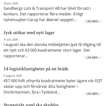
20 juli, 2026
Sandbergs Lots & Transport AB har blivit försatt i
konkurs. Det rapporterar flera medier. Enligt
nyhetssajten Carup har åkeriet uppgett…
LÄS MER »
Jysk utökar med nytt lager
31 juli, 2026
I augusti ska den danska möbeljätten Jysk få tillgång till
ett nytt och 63 000 kvadratmeter stort lager. Det
rapporterar…
LÄS MER »
14 logistikfastigheter på ett bräde
5 augusti, 2026
457 000 fullt uthyrda kvadratmeter byter ägare när EQT
växlar upp och förvärvar åtta fastigheter i
Storbritannien, fyra i Tyskland…
LÄS MER »
Strategiskt sund ska skyddas