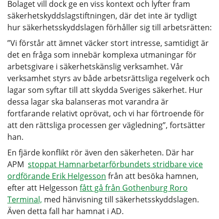
Bolaget vill dock ge en viss kontext och lyfter fram
säkerhetskyddslagstiftningen, där det inte är tydligt
hur säkerhetsskyddslagen förhåller sig till arbetsrätten:
”Vi förstår att ämnet väcker stort intresse, samtidigt är
det en fråga som innebär komplexa utmaningar för
arbetsgivare i säkerhetskänslig verksamhet. Vår
verksamhet styrs av både arbetsrättsliga regelverk och
lagar som syftar till att skydda Sveriges säkerhet. Hur
dessa lagar ska balanseras mot varandra är
fortfarande relativt oprövat, och vi har förtroende för
att den rättsliga processen ger vägledning”, fortsätter
han.
En fjärde konflikt rör även den säkerheten. Där har
APM
stoppat Hamnarbetarförbundets stridbare vice
ordförande Erik Helgesson
från att besöka hamnen,
efter att Helgesson
fått gå från Gothenburg Roro
Terminal,
med hänvisning till säkerhetsskyddslagen.
Även detta fall har hamnat i AD.