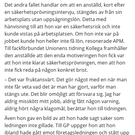
Det andra fallet handlar om att en anställd, kort efter
en säkerhetsprövningsintervju, stängdes av från sin
arbetsplats utan uppsägningslön. Detta med
hänvisning till att hon var en säkerhetsrisk och inte
kunde vistas på arbetsplatsen. Om hon inte var på
jobbet kunde hon heller inte få lön, resonerade APM.
Till fackförbundet Unionens tidning Kollega framhåller
den anställde att den enda motiveringen hon fick var
att hon inte klarat säkerhetsprövningen, men att hon
inte fick reda på någon konkret brist.
– Det var fruktansvärt. Det gör något med en när man
inte får veta vad det är man har gjort, varför man
stängs ute. Det blir omöjligt att försvara sig. Jag har
aldrig misskött mitt jobb, aldrig fått någon varning,
aldrig hört några klagomål, berättar hon till tidningen.
Även hon gav en bild av att hon hade sagt saker som
ledningen inte gillade. Till GP uppger hon att hon
ibland hade gått emot företagsledningen och stått upp