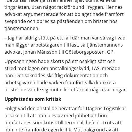
tingsrätten, utan något fackförbund i ryggen. Hennes
advokat argumenterade för att bolaget hade framfört
svepande och oprecisa påståenden om brister hos
tjänstemannen.
– Jag har aldrig stött på ett fall där man var så vag i vad
man lägger arbetstagaren till last, sa tjänstemannens
advokat Johan Månsson till Göteborgsposten, GP.
Uppsägningen hade skötts på ett osakligt sätt och
stred mot lagen om anställningsskydd, LAS, menade
han. Det saknades skriftlig dokumentation och
arbetsgivaren hade varken framfört vilka konkreta
brister de vände sig mot eller utfärdat några varningar.
Uppfattades som kritisk
Enligt vad den anställde berättar för Dagens Logistik är
orsaken till att hon blev av med jobbet att hon
uppfattades som kritisk till terminalchefen – trots att
hon inte framförde egen kritik. Mot bakgrund av att