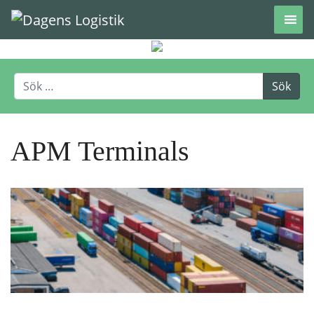
Hoppa till innehåll
APM Terminals