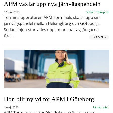
APM växlar upp nya järnvägspendeln
12 juni, 2026
Sjöfart
Transport
Terminaloperatören APM Terminals skalar upp sin
järnvägspendel mellan Helsingborg och Göteborg.
Sedan linjen startades upp i mars har avgångarna
ökat…
LÄS MER »
Hon blir ny vd för APM i Göteborg
4 maj, 2026
På nytt jobb
APM Terminals sätter ökat fokus på Sverige och