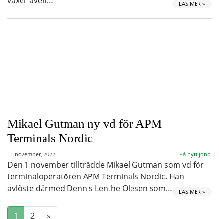
växer även…
LÄS MER »
Mikael Gutman ny vd för APM
Terminals Nordic
11 november, 2022
På nytt jobb
Den 1 november tillträdde Mikael Gutman som vd för
terminaloperatören APM Terminals Nordic. Han
avlöste därmed Dennis Lenthe Olesen som…
LÄS MER »
1
2
»