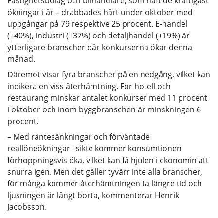
Fastighetsbolag och bilhandlare, som haft de kraftigast
ökningar i år – drabbades hårt under oktober med
uppgångar på 79 respektive 25 procent. E-handel
(+40%), industri (+37%) och detaljhandel (+19%) är
ytterligare branscher där konkurserna ökar denna
månad.
Däremot visar fyra branscher på en nedgång, vilket kan
indikera en viss återhämtning. För hotell och
restaurang minskar antalet konkurser med 11 procent
i oktober och inom byggbranschen är minskningen 6
procent.
– Med räntesänkningar och förväntade
reallöneökningar i sikte kommer konsumtionen
förhoppningsvis öka, vilket kan få hjulen i ekonomin att
snurra igen. Men det gäller tyvärr inte alla branscher,
för många kommer återhämtningen ta längre tid och
ljusningen är långt borta, kommenterar Henrik
Jacobsson.