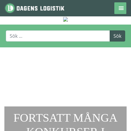
Hoppa till innehåll
FORTSATT MÅNGA