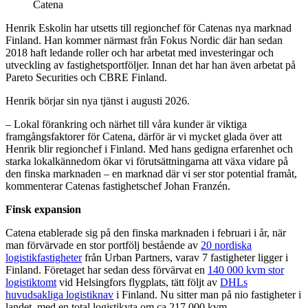
Catena
Henrik Eskolin har utsetts till regionchef för Catenas nya marknad
Finland. Han kommer närmast från Fokus Nordic där han sedan
2018 haft ledande roller och har arbetat med investeringar och
utveckling av fastighetsportföljer. Innan det har han även arbetat på
Pareto Securities och CBRE Finland.
Henrik börjar sin nya tjänst i augusti 2026.
– Lokal förankring och närhet till våra kunder är viktiga
framgångsfaktorer för Catena, därför är vi mycket glada över att
Henrik blir regionchef i Finland. Med hans gedigna erfarenhet och
starka lokalkännedom ökar vi förutsättningarna att växa vidare på
den finska marknaden – en marknad där vi ser stor potential framåt,
kommenterar Catenas fastighetschef Johan Franzén.
Finsk expansion
Catena etablerade sig på den finska marknaden i februari i år, när
man förvärvade en stor portfölj bestående av
20 nordiska
logistikfastigheter
från Urban Partners, varav 7 fastigheter ligger i
Finland. Företaget har sedan dess förvärvat en
140 000 kvm stor
logistiktomt
vid Helsingfors flygplats, tätt följt av
DHLs
huvudsakliga logistiknav
i Finland. Nu sitter man på nio fastigheter i
landet, med en total logistikyta om ca 217 000 kvm.