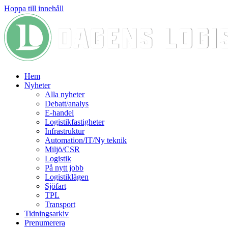
Hoppa till innehåll
Hem
Nyheter
Alla nyheter
Debatt/analys
E-handel
Logistikfastigheter
Infrastruktur
Automation/IT/Ny teknik
Miljö/CSR
Logistik
På nytt jobb
Logistiklägen
Sjöfart
TPL
Transport
Tidningsarkiv
Prenumerera