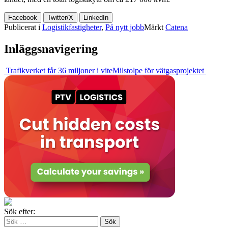
Facebook
Twitter/X
LinkedIn
Publicerat i
Logistikfastigheter
,
På nytt jobb
Märkt
Catena
Inläggsnavigering
Trafikverket får 36 miljoner i vite
Milstolpe för vätgasprojektet
Sök efter: