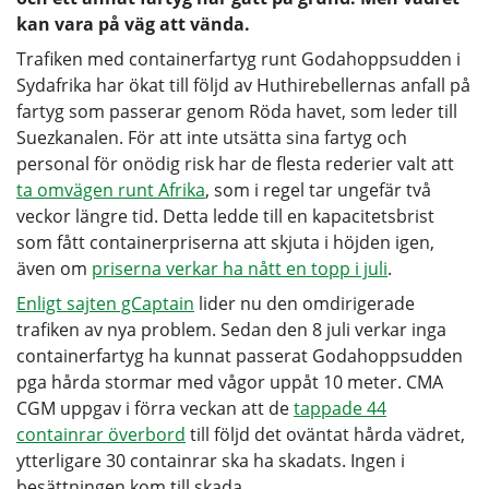
kan vara på väg att vända.
Trafiken med containerfartyg runt Godahoppsudden i
Sydafrika har ökat till följd av Huthirebellernas anfall på
fartyg som passerar genom Röda havet, som leder till
Suezkanalen. För att inte utsätta sina fartyg och
personal för onödig risk har de flesta rederier valt att
ta omvägen runt Afrika
, som i regel tar ungefär två
veckor längre tid. Detta ledde till en kapacitetsbrist
som fått containerpriserna att skjuta i höjden igen,
även om
priserna verkar ha nått en topp i juli
.
Enligt sajten gCaptain
lider nu den omdirigerade
trafiken av nya problem. Sedan den 8 juli verkar inga
containerfartyg ha kunnat passerat Godahoppsudden
pga hårda stormar med vågor uppåt 10 meter. CMA
CGM uppgav i förra veckan att de
tappade 44
containrar överbord
till följd det oväntat hårda vädret,
ytterligare 30 containrar ska ha skadats. Ingen i
besättningen kom till skada.