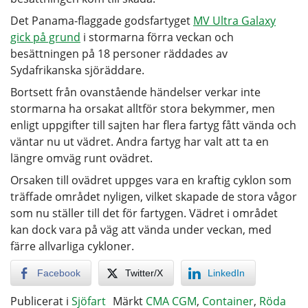
Det Panama-flaggade godsfartyget
MV Ultra Galaxy
gick på grund
i stormarna förra veckan och
besättningen på 18 personer räddades av
Sydafrikanska sjöräddare.
Bortsett från ovanstående händelser verkar inte
stormarna ha orsakat alltför stora bekymmer, men
enligt uppgifter till sajten har flera fartyg fått vända och
väntar nu ut vädret. Andra fartyg har valt att ta en
längre omväg runt ovädret.
Orsaken till ovädret uppges vara en kraftig cyklon som
träffade området nyligen, vilket skapade de stora vågor
som nu ställer till det för fartygen. Vädret i området
kan dock vara på väg att vända under veckan, med
färre allvarliga cykloner.
Facebook
Twitter/X
LinkedIn
Publicerat i
Sjöfart
Märkt
CMA CGM
,
Container
,
Röda