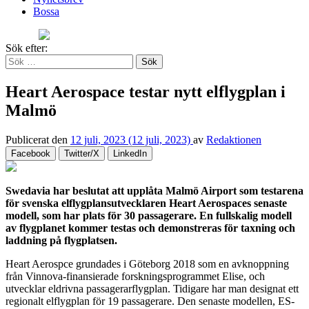
Bossa
Sök efter:
Heart Aerospace testar nytt elflygplan i
Malmö
Publicerat den
12 juli, 2023
(12 juli, 2023)
av
Redaktionen
Facebook
Twitter/X
LinkedIn
Swedavia har beslutat att upplåta Malmö Airport som testarena
för svenska elflygplansutvecklaren Heart Aerospaces senaste
modell, som har plats för 30 passagerare. En fullskalig modell
av flygplanet kommer testas och demonstreras för taxning och
laddning på flygplatsen.
Heart Aerospce grundades i Göteborg 2018 som en avknoppning
från Vinnova-finansierade forskningsprogrammet Elise, och
utvecklar eldrivna passagerarflygplan. Tidigare har man designat ett
regionalt elflygplan för 19 passagerare. Den senaste modellen, ES-