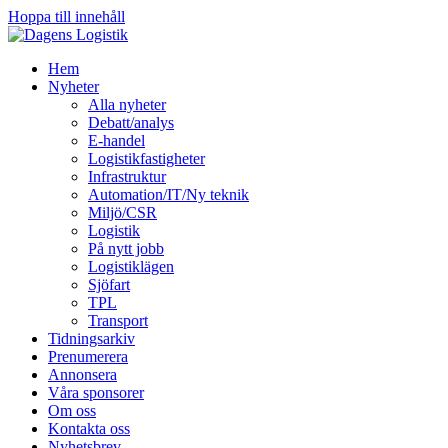
Hoppa till innehåll
Hem
Nyheter
Alla nyheter
Debatt/analys
E-handel
Logistikfastigheter
Infrastruktur
Automation/IT/Ny teknik
Miljö/CSR
Logistik
På nytt jobb
Logistiklägen
Sjöfart
TPL
Transport
Tidningsarkiv
Prenumerera
Annonsera
Våra sponsorer
Om oss
Kontakta oss
Nyhetsbrev