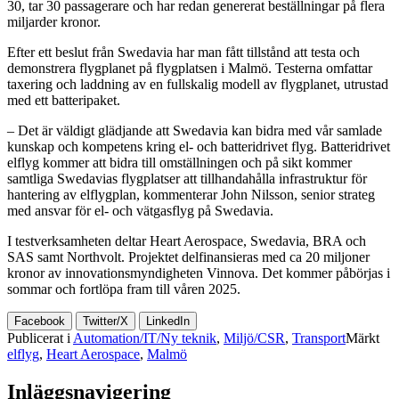
30, tar 30 passagerare och har redan genererat beställningar på flera
miljarder kronor.
Efter ett beslut från Swedavia har man fått tillstånd att testa och
demonstrera flygplanet på flygplatsen i Malmö. Testerna omfattar
taxering och laddning av en fullskalig modell av flygplanet, utrustad
med ett batteripaket.
– Det är väldigt glädjande att Swedavia kan bidra med vår samlade
kunskap och kompetens kring el- och batteridrivet flyg. Batteridrivet
elflyg kommer att bidra till omställningen och på sikt kommer
samtliga Swedavias flygplatser att tillhandahålla infrastruktur för
hantering av elflygplan, kommenterar John Nilsson, senior strateg
med ansvar för el- och vätgasflyg på Swedavia.
I testverksamheten deltar Heart Aerospace, Swedavia, BRA och
SAS samt Northvolt. Projektet delfinansieras med ca 20 miljoner
kronor av innovationsmyndigheten Vinnova. Det kommer påbörjas i
sommar och fortlöpa fram till våren 2025.
Facebook
Twitter/X
LinkedIn
Publicerat i
Automation/IT/Ny teknik
,
Miljö/CSR
,
Transport
Märkt
elflyg
,
Heart Aerospace
,
Malmö
Inläggsnavigering