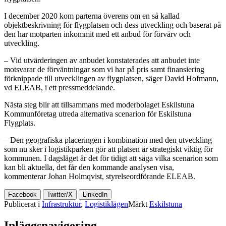
I december 2020 kom parterna överens om en så kallad
objektbeskrivning för flygplatsen och dess utveckling och baserat på
den har motparten inkommit med ett anbud för förvärv och
utveckling.
– Vid utvärderingen av anbudet konstaterades att anbudet inte
motsvarar de förväntningar som vi har på pris samt finansiering
förknippade till utvecklingen av flygplatsen, säger David Hofmann,
vd ELEAB, i ett pressmeddelande.
Nästa steg blir att tillsammans med moderbolaget Eskilstuna
Kommunföretag utreda alternativa scenarion för Eskilstuna
Flygplats.
– Den geografiska placeringen i kombination med den utveckling
som nu sker i logistikparken gör att platsen är strategiskt viktig för
kommunen. I dagsläget är det för tidigt att säga vilka scenarion som
kan bli aktuella, det får den kommande analysen visa,
kommenterar Johan Holmqvist, styrelseordförande ELEAB.
Facebook
Twitter/X
LinkedIn
Publicerat i
Infrastruktur
,
Logistiklägen
Märkt
Eskilstuna
Inläggsnavigering