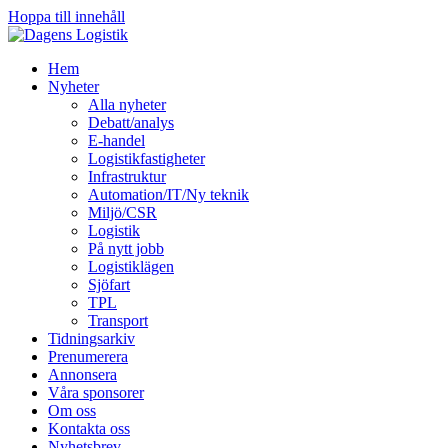
Hoppa till innehåll
Hem
Nyheter
Alla nyheter
Debatt/analys
E-handel
Logistikfastigheter
Infrastruktur
Automation/IT/Ny teknik
Miljö/CSR
Logistik
På nytt jobb
Logistiklägen
Sjöfart
TPL
Transport
Tidningsarkiv
Prenumerera
Annonsera
Våra sponsorer
Om oss
Kontakta oss
Nyhetsbrev