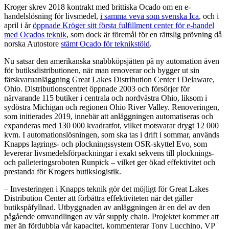
Kroger skrev 2018 kontrakt med brittiska Ocado om en e-
handelslösning för livsmedel,
i samma veva som svenska Ica
, och i
april i år
öppnade Kröger sitt första fulfillment center för e-handel
med Ocados teknik
, som dock är föremål för en rättslig prövning då
norska Autostore
stämt Ocado för teknikstöld
.
Nu satsar den amerikanska snabbköpsjätten på ny automation även
för butiksdistributionen, när man renoverar och bygger ut sin
färskvaruanläggning Great Lakes Distribution Center i Delaware,
Ohio. Distributionscentret öppnade 2003 och försörjer för
närvarande 115 butiker i centrala och nordvästra Ohio, liksom i
sydöstra Michigan och regionen Ohio River Valley. Renoveringen,
som initierades 2019, innebär att anläggningen automatiseras och
expanderas med 130 000 kvadratfot, vilket motsvarar drygt 12 000
kvm. I automationslösningen, som ska tas i drift i sommar, används
Knapps lagrings- och plockningssystem OSR-skyttel Evo, som
levererar livsmedelsförpackningar i exakt sekvens till plocknings-
och palleteringsroboten Runpick – vilket ger ökad effektivitet och
prestanda för Krogers butikslogistik.
– Investeringen i Knapps teknik gör det möjligt för Great Lakes
Distribution Center att förbättra effektiviteten när det gäller
butikspåfyllnad. Utbyggnaden av anläggningen är en del av den
pågående omvandlingen av vår supply chain. Projektet kommer att
mer än fördubbla vår kapacitet, kommenterar Tony Lucchino, VP