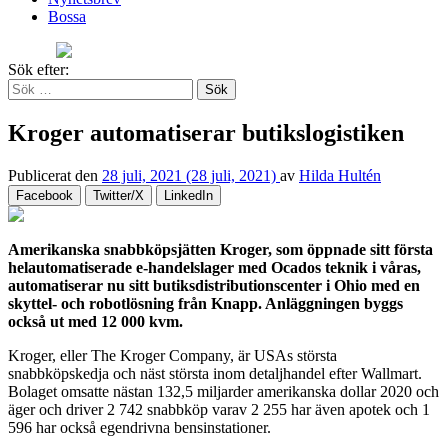
Bossa
Sök efter:
Kroger automatiserar butikslogistiken
Publicerat den
28 juli, 2021
(28 juli, 2021)
av
Hilda Hultén
Facebook
Twitter/X
LinkedIn
Amerikanska snabbköpsjätten Kroger, som öppnade sitt första
helautomatiserade e-handelslager med Ocados teknik i våras,
automatiserar nu sitt butiksdistributionscenter i Ohio med en
skyttel- och robotlösning från Knapp. Anläggningen byggs
också ut med 12 000 kvm.
Kroger, eller The Kroger Company, är USAs största
snabbköpskedja och näst största inom detaljhandel efter Wallmart.
Bolaget omsatte nästan 132,5 miljarder amerikanska dollar 2020 och
äger och driver 2 742 snabbköp varav 2 255 har även apotek och 1
596 har också egendrivna bensinstationer.