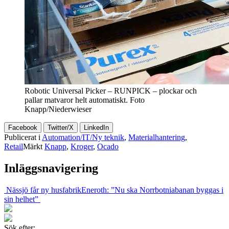
Robotic Universal Picker – RUNPICK – plockar och
pallar matvaror helt automatiskt. Foto
Knapp/Niederwieser
Facebook
Twitter/X
LinkedIn
Publicerat i
Automation/IT/Ny teknik
,
Materialhantering
,
Retail
Märkt
Knapp
,
Kroger
,
Ocado
Inläggsnavigering
Nässjö får ny husfabrik
Eneroth: ”Nu ska Norrbotniabanan byggas i
sin helhet”
Sök efter: