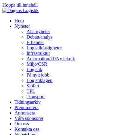
Hoppa till innehåll
Hem
Nyheter
Alla nyheter
Debatt/analys
E-handel
Logistikfastigheter
Infrastruktur
Automation/IT/Ny teknik
Miljö/CSR
Logistik
På nytt jobb
Logistiklägen
Sjöfart
TPL
Transport
Tidningsarkiv
Prenumerera
Annonsera
Våra sponsorer
Om oss
Kontakta oss
Nyhetsbrev