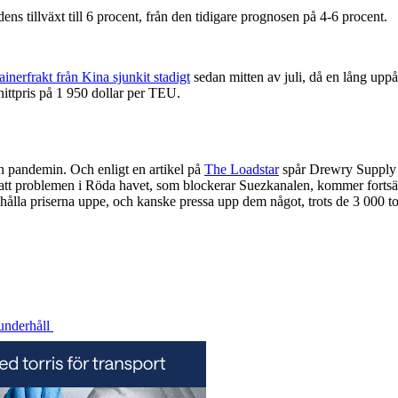
ns tillväxt till 6 procent, från den tidigare prognosen på 4-6 procent.
ainerfrakt från Kina sjunkit stadigt
sedan mitten av juli, då en lång up
snittpris på 1 950 dollar per TEU.
an pandemin. Och enligt en artikel på
The Loadstar
spår Drewry Supply C
 problemen i Röda havet, som blockerar Suezkanalen, kommer fortsätta 
hålla priserna uppe, och kanske pressa upp dem något, trots de 3 000 
sunderhåll