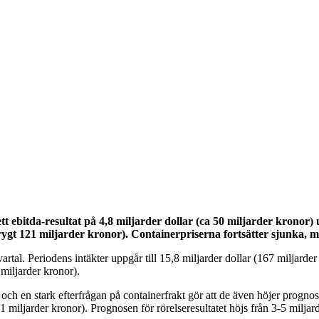
ett ebitda-resultat på 4,8 miljarder dollar (ca 50 miljarder kronor
 (drygt 121 miljarder kronor). Containerpriserna fortsätter sjunka,
kvartal. Periodens intäkter uppgår till 15,8 miljarder dollar (167 miljard
 miljarder kronor).
och en stark efterfrågan på containerfrakt gör att de även höjer prognose
21 miljarder kronor). Prognosen för rörelseresultatet höjs från 3-5 miljard