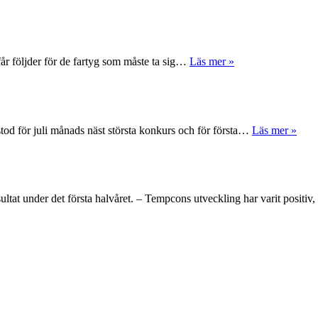
får följder för de fartyg som måste ta sig…
Läs mer »
tod för juli månads näst största konkurs och för första…
Läs mer »
ltat under det första halvåret. – Tempcons utveckling har varit positi