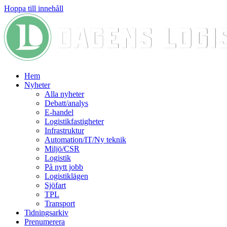
Hoppa till innehåll
Hem
Nyheter
Alla nyheter
Debatt/analys
E-handel
Logistikfastigheter
Infrastruktur
Automation/IT/Ny teknik
Miljö/CSR
Logistik
På nytt jobb
Logistiklägen
Sjöfart
TPL
Transport
Tidningsarkiv
Prenumerera