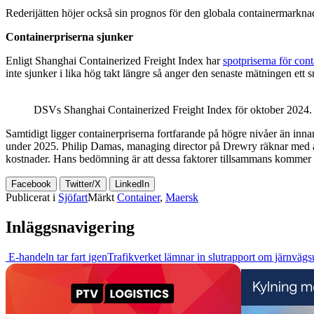
Rederijätten höjer också sin prognos för den globala containermarknade
Containerpriserna sjunker
Enligt Shanghai Containerized Freight Index har
spotpriserna för cont
inte sjunker i lika hög takt längre så anger den senaste mätningen ett 
DSVs Shanghai Containerized Freight Index för oktober 2024.
Samtidigt ligger containerpriserna fortfarande på högre nivåer än inn
under 2025. Philip Damas, managing director på Drewry räknar med att
kostnader. Hans bedömning är att dessa faktorer tillsammans kommer 
Facebook
Twitter/X
LinkedIn
Publicerat i
Sjöfart
Märkt
Container
,
Maersk
Inläggsnavigering
E-handeln tar fart igen
Trafikverket lämnar in slutrapport om järnväg