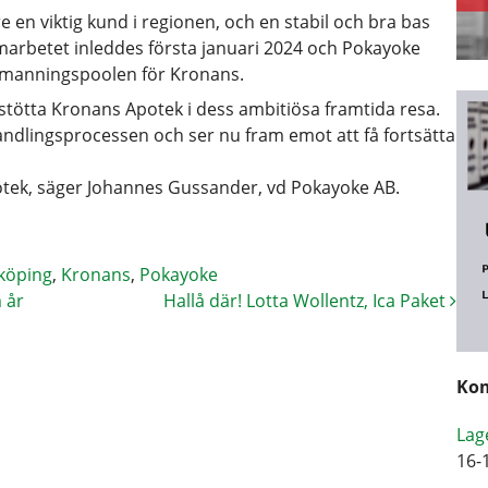
 en viktig kund i regionen, och en stabil och bra bas
marbetet inleddes första januari 2024 och Pokayoke
bemanningspoolen för Kronans.
t stötta Kronans Apotek i dess ambitiösa framtida resa.
phandlingsprocessen och ser nu fram emot att få fortsätta
otek, säger Johannes Gussander, vd Pokayoke AB.
köping
,
Kronans
,
Pokayoke
 år
Hallå där! Lotta Wollentz, Ica Paket
Kom
Lag
16-