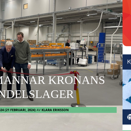
MANNAR KRONANS
ANDELSLAGER
024
(21 FEBRUARI, 2024)
AV
KLARA ERIKSSON