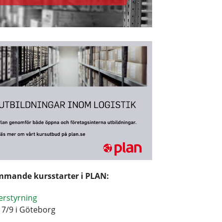
mande kursstarter i PLAN:
erstyrning
17/9 i Göteborg