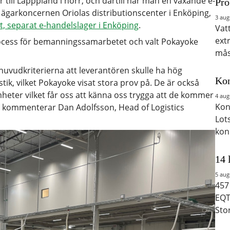
r till Lapppland i norr, och därtill har man en växande e-
Pro
 ägarkoncernen Oriolas distributionscenter i Enköping,
3 aug
tt, separat e-handelslager i Enköping
.
Vat
ext
cess för bemanningssamarbetet och valt Pokayoke
mås
uvudkriterierna att leverantören skulle ha hög
Kon
k, vilket Pokayoke visat stora prov på. De är också
mheter vilket får oss att känna oss trygga att de kommer
4 aug
Kon
n, kommenterar Dan Adolfsson, Head of Logistics
Lot
kon
14 
5 aug
457
EQT
Sto