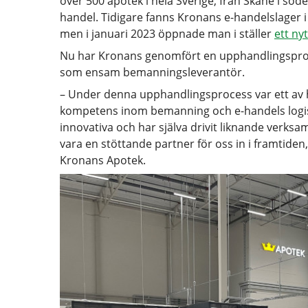
över 500 apotek i hela Sverige, från Skåne i söde
handel. Tidigare fanns Kronans e-handelslager i
men i januari 2023 öppnade man i ställer
ett ny
Nu har Kronans genomfört en upphandlingspro
som ensam bemanningsleverantör.
– Under denna upphandlingsprocess var ett av h
kompetens inom bemanning och e-handels logisti
innovativa och har själva drivit liknande verksa
vara en stöttande partner för oss in i framtide
Kronans Apotek.