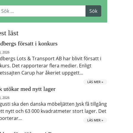
st läst
dbergs försatt i konkurs
i, 2026
dbergs Lots & Transport AB har blivit försatt i
kurs. Det rapporterar flera medier. Enligt
etssajten Carup har åkeriet uppgett…
LÄS MER »
k utökar med nytt lager
i, 2026
ugusti ska den danska möbeljätten Jysk få tillgång
 ett nytt och 63 000 kvadratmeter stort lager. Det
porterar…
LÄS MER »