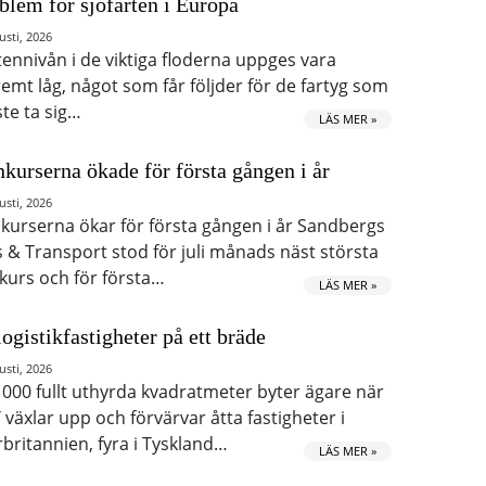
blem för sjöfarten i Europa
usti, 2026
tennivån i de viktiga floderna uppges vara
remt låg, något som får följder för de fartyg som
te ta sig…
LÄS MER »
kurserna ökade för första gången i år
usti, 2026
kurserna ökar för första gången i år Sandbergs
s & Transport stod för juli månads näst största
kurs och för första…
LÄS MER »
logistikfastigheter på ett bräde
usti, 2026
 000 fullt uthyrda kvadratmeter byter ägare när
 växlar upp och förvärvar åtta fastigheter i
rbritannien, fyra i Tyskland…
LÄS MER »