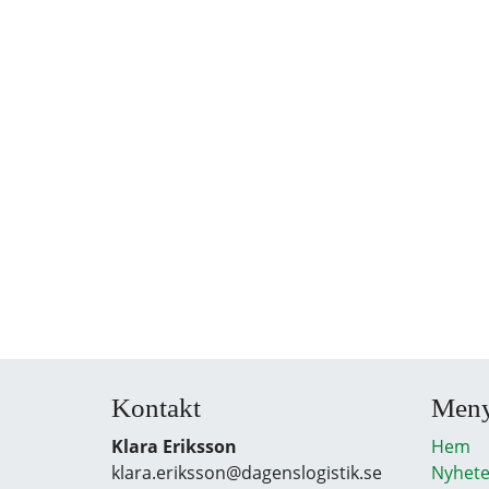
Kontakt
Men
Klara Eriksson
Hem
klara.eriksson@dagenslogistik.se
Nyhete