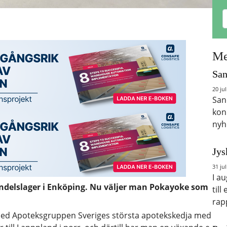
Me
San
20 jul
San
kon
nyh
Jys
31 jul
I a
andelslager i Enköping. Nu väljer man Pokayoke som
till
rap
d Apoteksgruppen Sveriges största apotekskedja med