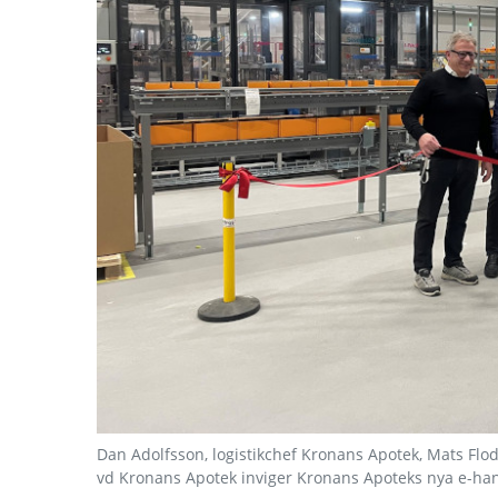
Dan Adolfsson, logistikchef Kronans Apotek, Mats Fl
vd Kronans Apotek inviger Kronans Apoteks nya e-han