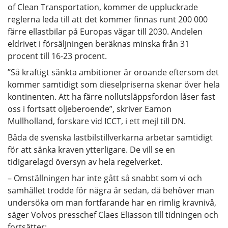
of Clean Transportation, kommer de uppluckrade
reglerna leda till att det kommer finnas runt 200 000
färre ellastbilar på Europas vägar till 2030. Andelen
eldrivet i försäljningen beräknas minska från 31
procent till 16-23 procent.
”Så kraftigt sänkta ambitioner är oroande eftersom det
kommer samtidigt som dieselpriserna skenar över hela
kontinenten. Att ha färre nollutsläppsfordon låser fast
oss i fortsatt oljeberoende”, skriver Eamon
Mullholland, forskare vid ICCT, i ett mejl till DN.
Båda de svenska lastbilstillverkarna arbetar samtidigt
för att sänka kraven ytterligare. De vill se en
tidigarelagd översyn av hela regelverket.
– Omställningen har inte gått så snabbt som vi och
samhället trodde för några år sedan, då behöver man
undersöka om man fortfarande har en rimlig kravnivå,
säger Volvos presschef Claes Eliasson till tidningen och
fortsätter: