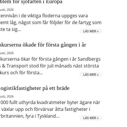
blem för sjöfarten i Europa
usti, 2026
tennivån i de viktiga floderna uppges vara
remt låg, något som får följder för de fartyg som
te ta sig…
LÄS MER »
kurserna ökade för första gången i år
usti, 2026
kurserna ökar för första gången i år Sandbergs
s & Transport stod för juli månads näst största
kurs och för första…
LÄS MER »
logistikfastigheter på ett bräde
usti, 2026
 000 fullt uthyrda kvadratmeter byter ägare när
 växlar upp och förvärvar åtta fastigheter i
rbritannien, fyra i Tyskland…
LÄS MER »