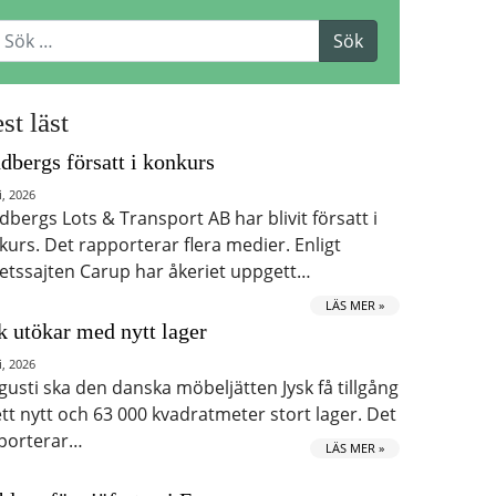
st läst
dbergs försatt i konkurs
i, 2026
dbergs Lots & Transport AB har blivit försatt i
kurs. Det rapporterar flera medier. Enligt
etssajten Carup har åkeriet uppgett…
LÄS MER »
k utökar med nytt lager
i, 2026
ugusti ska den danska möbeljätten Jysk få tillgång
 ett nytt och 63 000 kvadratmeter stort lager. Det
porterar…
LÄS MER »