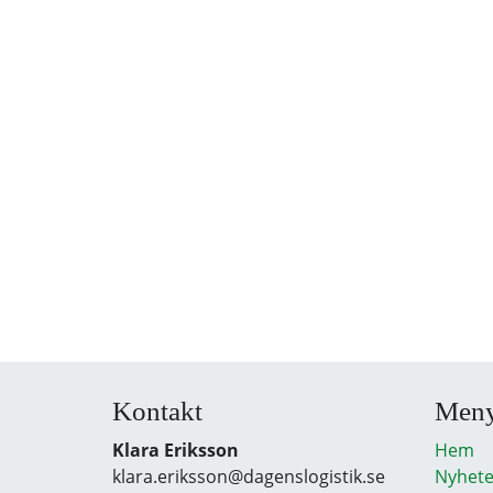
Kontakt
Men
Klara Eriksson
Hem
klara.eriksson@dagenslogistik.se
Nyhete