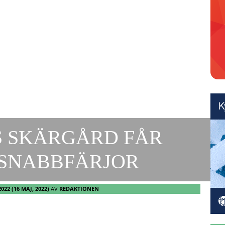
 SKÄRGÅRD FÅR
 SNABBFÄRJOR
2022
(16 MAJ, 2022)
AV
REDAKTIONEN