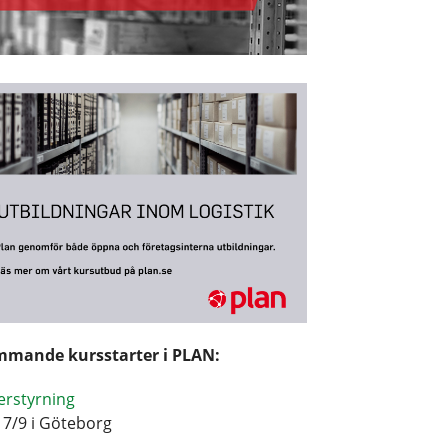
mande kursstarter i PLAN:
erstyrning
17/9 i Göteborg