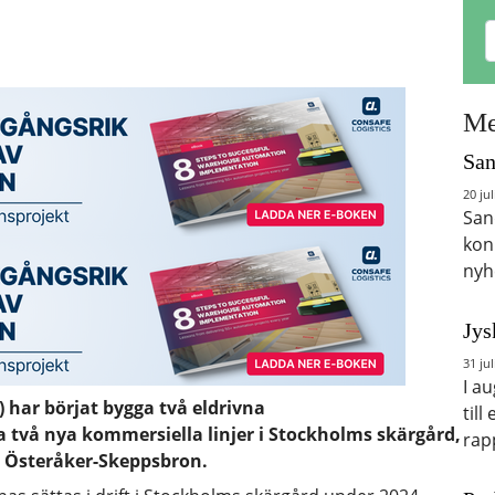
Me
San
20 jul
San
kon
nyh
Jys
31 jul
I a
) har börjat bygga två eldrivna
till
två nya kommersiella linjer i Stockholms skärgård,
rap
h Österåker-Skeppsbron.