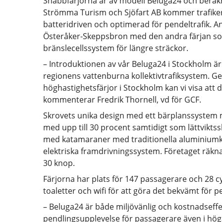
Snabbfärjorna är av modell Beluga24 och beräkna
Strömma Turism och Sjöfart AB kommer trafike
batteridriven och optimerad för pendeltrafik. 
Österåker-Skeppsbron med den andra färjan so
bränslecellssystem för längre sträckor.
– Introduktionen av vår Beluga24 i Stockholm är 
regionens vattenburna kollektivtrafiksystem. G
höghastighetsfärjor i Stockholm kan vi visa att det 
kommenterar Fredrik Thornell, vd för GCF.
Skrovets unika design med ett bärplanssystem
med upp till 30 procent samtidigt som lättviktss
med katamaraner med traditionella aluminiumko
elektriska framdrivningssystem. Företaget räkn
30 knop.
Färjorna har plats för 147 passagerare och 28 cykl
toaletter och wifi för att göra det bekvämt för p
– Beluga24 är både miljövänlig och kostnadseff
pendlingsupplevelse för passagerare även i hög