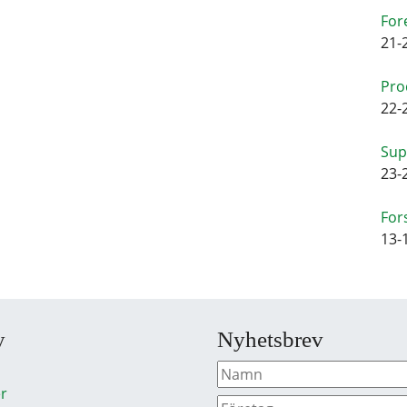
For
21-
Pro
22-
Sup
23-
For
13-
y
Nyhetsbrev
r