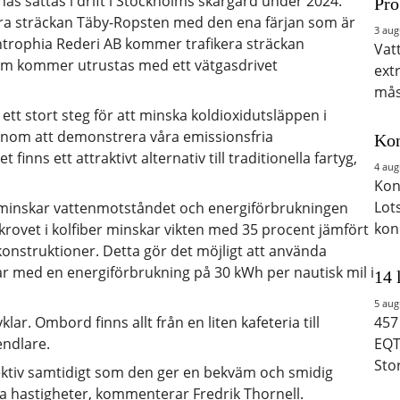
s sättas i drift i Stockholms skärgård under 2024.
Pro
ra sträckan Täby-Ropsten med den ena färjan som är
3 aug
Antrophia Rederi AB kommer trafikera sträckan
Vat
m kommer utrustas med ett vätgasdrivet
ext
mås
ett stort steg för att minska koldioxidutsläppen i
enom att demonstrera våra emissionsfria
Kon
finns ett attraktivt alternativ till traditionella fartyg,
4 aug
Kon
Lot
 minskar vattenmotståndet och energiförbrukningen
kon
krovet i kolfiber minskar vikten med 35 procent jämfört
nstruktioner. Detta gör det möjligt att använda
ar med en energiförbrukning på 30 kWh per nautisk mil i
14 
5 aug
ar. Ombord finns allt från en liten kafeteria till
457
endlare.
EQT
Sto
ektiv samtidigt som den ger en bekväm och smidig
a hastigheter, kommenterar Fredrik Thornell.