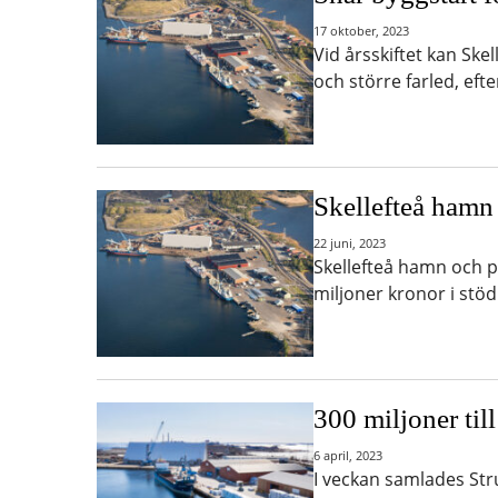
17 oktober, 2023
Vid årsskiftet kan Ske
och större farled, eft
Skellefteå hamn 
22 juni, 2023
Skellefteå hamn och pr
miljoner kronor i stö
300 miljoner til
6 april, 2023
I veckan samlades Str