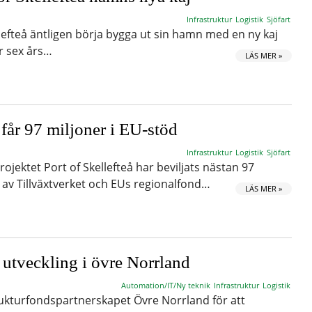
Infrastruktur
Logistik
Sjöfart
llefteå äntligen börja bygga ut sin hamn med en ny kaj
er sex års…
LÄS MER »
får 97 miljoner i EU-stöd
Infrastruktur
Logistik
Sjöfart
ojektet Port of Skellefteå har beviljats nästan 97
d av Tillväxtverket och EUs regionalfond…
LÄS MER »
l utveckling i övre Norrland
Automation/IT/Ny teknik
Infrastruktur
Logistik
ukturfondspartnerskapet Övre Norrland för att