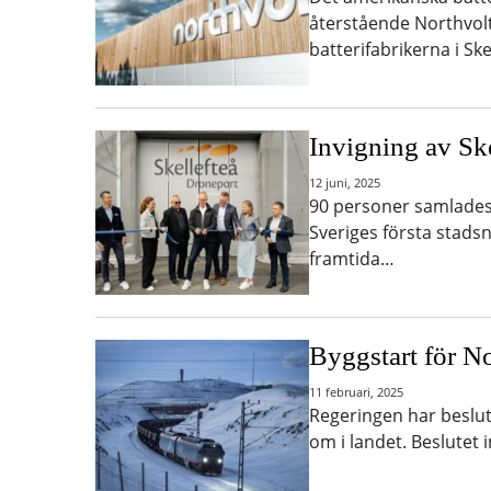
återstående Northvolt-
batterifabrikerna i Sk
Invigning av Sk
12 juni, 2025
90 personer samlades 
Sveriges första stads
framtida…
Byggstart för N
11 februari, 2025
Regeringen har beslut
om i landet. Beslutet 