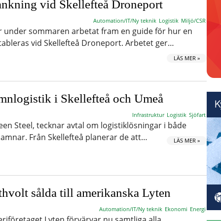
ankning vid Skellefteå Droneport
Automation/IT/Ny teknik
Logistik
Miljö/CSR
r under sommaren arbetat fram en guide för hur en
tableras vid Skellefteå Droneport. Arbetet ger…
LÄS MER »
mnlogistik i Skellefteå och Umeå
Infrastruktur
Logistik
Sjöfart
een Steel, tecknar avtal om logistiklösningar i både
amnar. Från Skellefteå planerar de att…
LÄS MER »
hvolt sålda till amerikanska Lyten
Automation/IT/Ny teknik
Ekonomi
Energi
riföretaget Lyten förvärvar nu samtliga alla