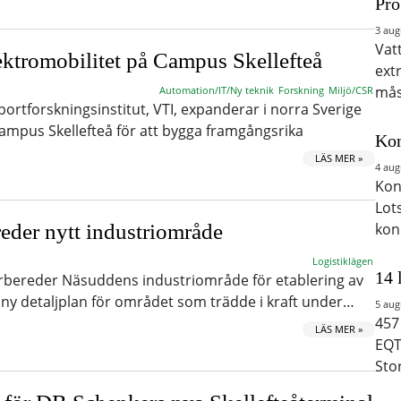
Pro
3 aug
Vat
ektromobilitet på Campus Skellefteå
ext
mås
Automation/IT/Ny teknik
Forskning
Miljö/CSR
ortforskningsinstitut, VTI, expanderar i norra Sverige
Campus Skellefteå för att bygga framgångsrika
Kon
LÄS MER »
4 aug
Kon
Lot
reder nytt industriområde
kon
Logistiklägen
14 
rbereder Näsuddens industriområde för etablering av
ny detaljplan för området som trädde i kraft under…
5 aug
457
LÄS MER »
EQT
Sto