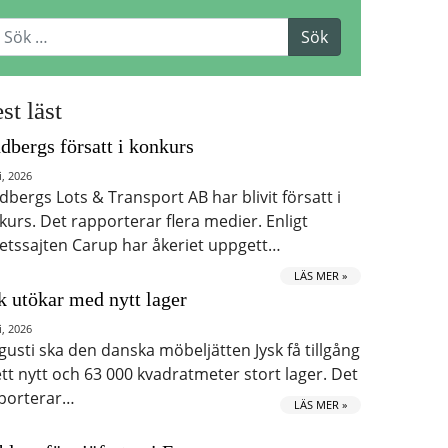
st läst
dbergs försatt i konkurs
i, 2026
dbergs Lots & Transport AB har blivit försatt i
kurs. Det rapporterar flera medier. Enligt
etssajten Carup har åkeriet uppgett…
LÄS MER »
k utökar med nytt lager
i, 2026
ugusti ska den danska möbeljätten Jysk få tillgång
 ett nytt och 63 000 kvadratmeter stort lager. Det
porterar…
LÄS MER »