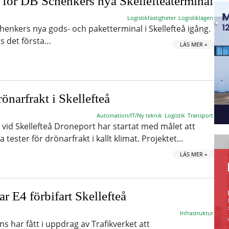
t för DB Schenkers nya Skellefteåterminal
Logistikfastigheter
Logistiklägen
henkers nya gods- och paketterminal i Skellefteå igång.
gs det första…
LÄS MER »
rönarfrakt i Skellefteå
Automation/IT/Ny teknik
Logistik
Transport
 vid Skellefteå Droneport har startat med målet att
 tester för drönarfrakt i kallt klimat. Projektet…
LÄS MER »
ar E4 förbifart Skellefteå
Infrastruktur
s har fått i uppdrag av Trafikverket att