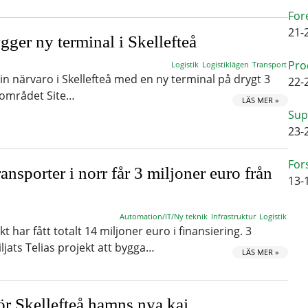
For
21-
ger ny terminal i Skellefteå
Pro
Logistik
Logistiklägen
Transport
in närvaro i Skellefteå med en ny terminal på drygt 3
22-
iområdet Site…
LÄS MER »
Sup
23-
For
ansporter i norr får 3 miljoner euro från
13-
Automation/IT/Ny teknik
Infrastruktur
Logistik
 har fått totalt 14 miljoner euro i finansiering. 3
ljats Telias projekt att bygga…
LÄS MER »
ör Skellefteå hamns nya kaj