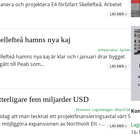
lanera och projektera E4 förbifart Skellefteå. Arbetet
LÄS MER »
ellefteå hamns nya kaj
Infrastruktur
Sjöfart
llefteå hamns nya kaj är klar och i januari drar bygget
gått till Peab som…
LÄS MER »
ytterligare fem miljarder USD
Ekonomi
Logistiklägen
Miljö/CSR
Kom
dag att man tecknat ett projektfinansieringsavtal värt 5
tt möjliggöra expansionen av Northvolt Ett –…
Lag
LÄS MER »
16-