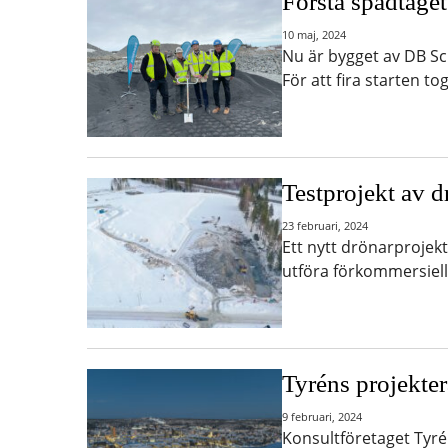
Första spadtage
10 maj, 2024
Nu är bygget av DB Sc
För att fira starten to
Testprojekt av d
23 februari, 2024
Ett nytt drönarprojekt
utföra förkommersiella
Tyréns projekter
9 februari, 2024
Konsultföretaget Tyrén