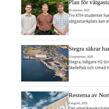
Plan för vätgast
16 oktober, 2025
Tre KTH-studenter ha
vätgastankplats kan e
Stegra säkrar ha
12 september, 2025
Stegra, tidigare H2 Gr
Skellefteå och Umeå h
Resterna av Nort
8 augusti, 2025
Det amerikanska batte