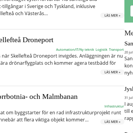
tillgångar i Sverige och Tyskland, inklusive
ellefteå och Västerås…
LÄS MER »
Me
ellefteå Droneport
San
Automation/IT/Ny teknik
Logistik
Transport
20 jul
när Skellefteå Droneport invigdes. Anläggningen är nu
San
nära drönarflygplats och kommer agera testbädd för
kon
nyh
LÄS MER »
Jys
orrbotnia- och Malmbanan
31 jul
I a
Infrastruktur
till
at om byggstarter för en rad infrastrukturprojekt runt
rap
innebär att flera viktiga objekt kommer…
LÄS MER »