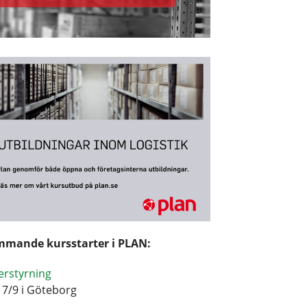
mande kursstarter i PLAN:
erstyrning
17/9 i Göteborg