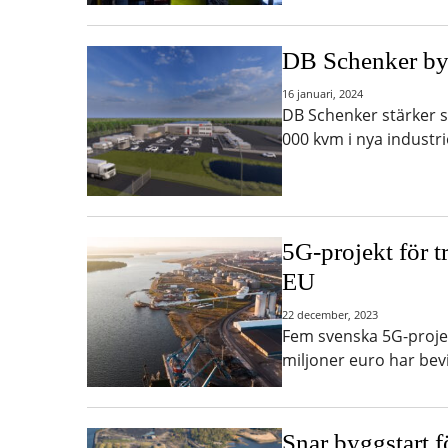
DB Schenker byg
16 januari, 2024
DB Schenker stärker s
000 kvm i nya industr
5G-projekt för tr
EU
22 december, 2023
Fem svenska 5G-projekt
miljoner euro har bevi
Snar byggstart f