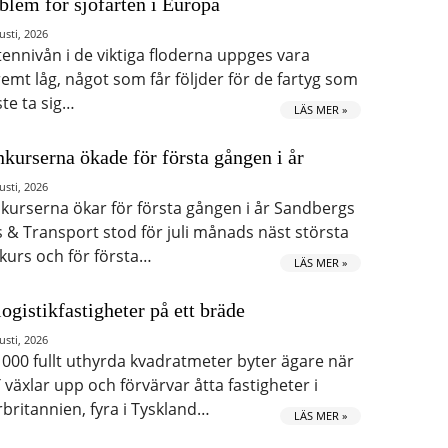
blem för sjöfarten i Europa
usti, 2026
tennivån i de viktiga floderna uppges vara
remt låg, något som får följder för de fartyg som
te ta sig…
LÄS MER »
kurserna ökade för första gången i år
usti, 2026
kurserna ökar för första gången i år Sandbergs
s & Transport stod för juli månads näst största
kurs och för första…
LÄS MER »
logistikfastigheter på ett bräde
usti, 2026
 000 fullt uthyrda kvadratmeter byter ägare när
 växlar upp och förvärvar åtta fastigheter i
rbritannien, fyra i Tyskland…
LÄS MER »