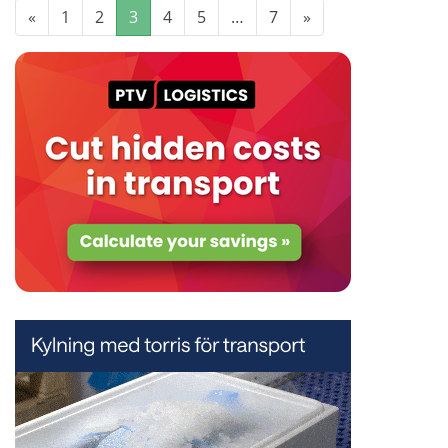
«
1
2
3
4
5
…
7
»