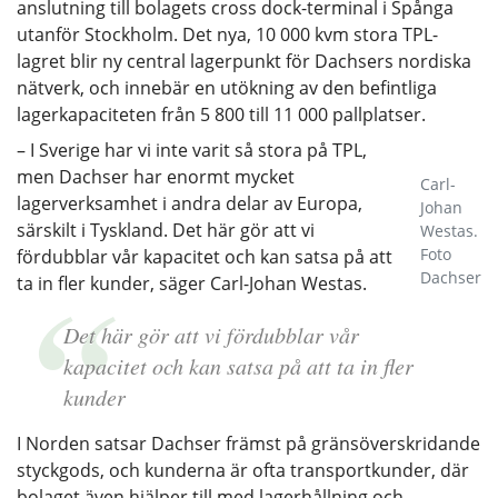
anslutning till bolagets cross dock-terminal i Spånga
utanför Stockholm. Det nya, 10 000 kvm stora TPL-
lagret blir ny central lagerpunkt för Dachsers nordiska
nätverk, och innebär en utökning av den befintliga
lagerkapaciteten från 5 800 till 11 000 pallplatser.
– I Sverige har vi inte varit så stora på TPL,
men Dachser har enormt mycket
Carl-
lagerverksamhet i andra delar av Europa,
Johan
särskilt i Tyskland. Det här gör att vi
Westas.
Foto
fördubblar vår kapacitet och kan satsa på att
Dachser
ta in fler kunder, säger Carl-Johan Westas.
Det här gör att vi fördubblar vår
kapacitet och kan satsa på att ta in fler
kunder
I Norden satsar Dachser främst på gränsöverskridande
styckgods, och kunderna är ofta transportkunder, där
bolaget även hjälper till med lagerhållning och