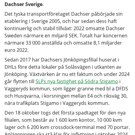
Dachser Sverige
.
Det tyska transportföretaget Dachser påbörjade sin
etablering i Sverige 2005, och har sedan dess haft
kontinuerlig och stabil tillväxt: 2022 omsatte Dachser
Sweden närmare en miljard SEK. Totalt har koncernen
närmare 33 000 anställda och omsatte 8,1 miljarder
euro 2022.
Sedan 2017 har Dachsers Jönköpingsfilial huserat i
DHLs före detta lokaler på Solåsvägen i utkanten av
Jönköping. Växtvärken är nu ett faktum och under 2024
går flytten till
SLPs nya fastighet på Södra Stigamo
i
Vaggeryds kommun, som ligger granne med bl a DFDS
och Husqvarna, i korsningen mellan E4 och riksväg 30,
nära trafikplats Stigamo i Vaggeryds kommun.
Den 18 oktober togs det första spadtaget för den nya
filialen, som består av 1 600 kvm kontor, 10 000 kvm
lager och 6 200 kvm crossdock-terminal med 70 portar.
Anläggningen ska stå klar för inflyttning i oktober 2024,