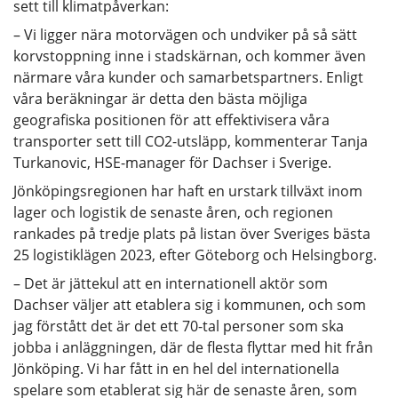
sett till klimatpåverkan:
– Vi ligger nära motorvägen och undviker på så sätt
korvstoppning inne i stadskärnan, och kommer även
närmare våra kunder och samarbetspartners. Enligt
våra beräkningar är detta den bästa möjliga
geografiska positionen för att effektivisera våra
transporter sett till CO2-utsläpp, kommenterar Tanja
Turkanovic, HSE-manager för Dachser i Sverige.
Jönköpingsregionen har haft en urstark tillväxt inom
lager och logistik de senaste åren, och regionen
rankades på tredje plats på listan över Sveriges bästa
25 logistiklägen 2023, efter Göteborg och Helsingborg.
– Det är jättekul att en internationell aktör som
Dachser väljer att etablera sig i kommunen, och som
jag förstått det är det ett 70-tal personer som ska
jobba i anläggningen, där de flesta flyttar med hit från
Jönköping. Vi har fått in en hel del internationella
spelare som etablerat sig här de senaste åren, som