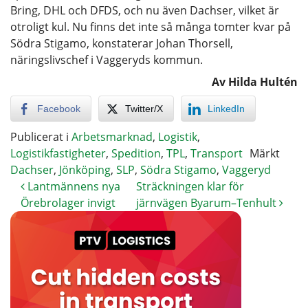
Bring, DHL och DFDS, och nu även Dachser, vilket är
otroligt kul. Nu finns det inte så många tomter kvar på
Södra Stigamo, konstaterar Johan Thorsell,
näringslivschef i Vaggeryds kommun.
Av Hilda Hultén
Facebook
Twitter/X
LinkedIn
Publicerat i
Arbetsmarknad
,
Logistik
,
Logistikfastigheter
,
Spedition
,
TPL
,
Transport
Märkt
Dachser
,
Jönköping
,
SLP
,
Södra Stigamo
,
Vaggeryd
Lantmännens nya
Sträckningen klar för
Örebrolager invigt
järnvägen Byarum–Tenhult