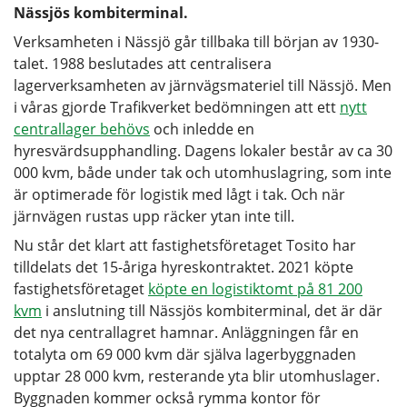
Nässjös kombiterminal.
Verksamheten i Nässjö går tillbaka till början av 1930-
talet. 1988 beslutades att centralisera
lagerverksamheten av järnvägsmateriel till Nässjö. Men
i våras gjorde Trafikverket bedömningen att ett
nytt
centrallager behövs
och inledde en
hyresvärdsupphandling. Dagens lokaler består av ca 30
000 kvm, både under tak och utomhuslagring, som inte
är optimerade för logistik med lågt i tak. Och när
järnvägen rustas upp räcker ytan inte till.
Nu står det klart att fastighetsföretaget Tosito har
tilldelats det 15-åriga hyreskontraktet. 2021 köpte
fastighetsföretaget
köpte en logistiktomt på 81 200
kvm
i anslutning till Nässjös kombiterminal, det är där
det nya centrallagret hamnar. Anläggningen får en
totalyta om 69 000 kvm där själva lagerbyggnaden
upptar 28 000 kvm, resterande yta blir utomhuslager.
Byggnaden kommer också rymma kontor för