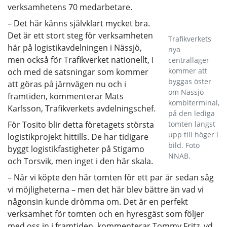
verksamhetens 70 medarbetare.
– Det här känns självklart mycket bra.
Det är ett stort steg för verksamheten
Trafikverkets
här på logistikavdelningen i Nässjö,
nya
men också för Trafikverket nationellt, i
centrallager
kommer att
och med de satsningar som kommer
byggas öster
att göras på järnvägen nu och i
om Nässjö
framtiden, kommenterar Mats
kombiterminal,
Karlsson, Trafikverkets avdelningschef.
på den lediga
För Tosito blir detta företagets största
tomten längst
upp till höger i
logistikprojekt hittills. De har tidigare
bild. Foto
byggt logistikfastigheter på Stigamo
NNAB.
och Torsvik, men inget i den här skala.
– När vi köpte den här tomten för ett par år sedan såg
vi möjligheterna – men det här blev bättre än vad vi
någonsin kunde drömma om. Det är en perfekt
verksamhet för tomten och en hyresgäst som följer
med oss in i framtiden, kommenterar Tommy Fritz, vd