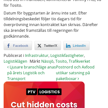
för Tosito.
Datum för byggstarten är ännu inte satt. Efter
tilldelningsbeskedet följer tio dagars tid för
överprövning innan kontraktet kan skrivas. Därefter
ska ärendet framställas till regeringen för
godkännande.
Facebook
Twitter/X
LinkedIn
Publicerat i
Infrastruktur
,
Logistikfastigheter
,
Logistiklägen
Märkt
Nässjö
,
Tosito
,
Trafikverket
Ljusare branschläge anas
Postnord och Axfood
på årets Logistik och
utökar satsning på
Transport
paketboxar