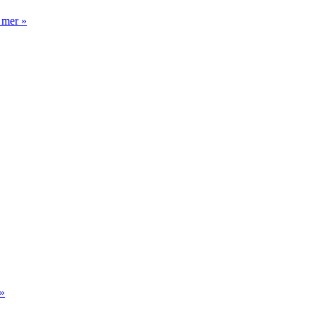
 mer »
»