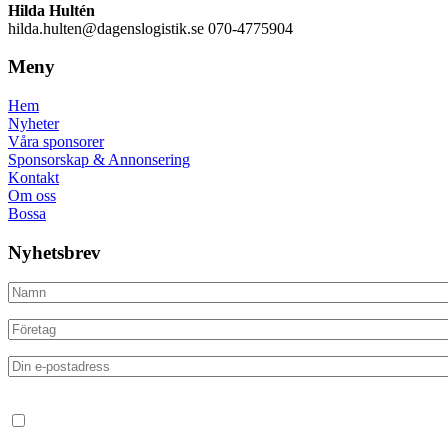
Hilda Hultén
hilda.hulten@dagenslogistik.se 070-4775904
Meny
Hem
Nyheter
Våra sponsorer
Sponsorskap & Annonsering
Kontakt
Om oss
Bossa
Nyhetsbrev