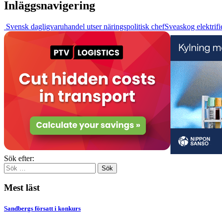
Inläggsnavigering
Svensk dagligvaruhandel utser näringspolitisk chef
Sveaskog elektrifi
Sök efter:
Mest läst
Sandbergs försatt i konkurs