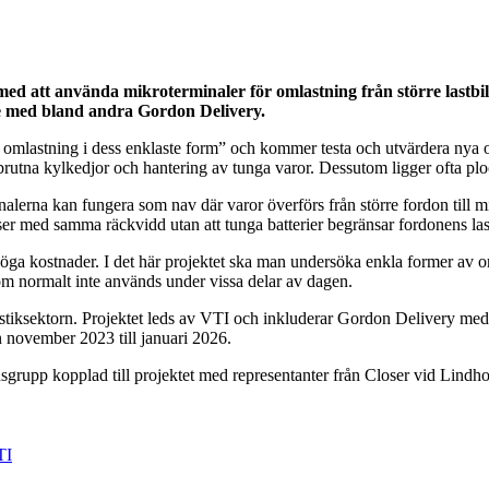
att använda mikroterminaler för omlastning från större lastbilar 
te med bland andra Gordon Delivery.
r: omlastning i dess enklaste form” och kommer testa och utvärdera nya
brutna kylkedjor och hantering av tunga varor. Dessutom ligger ofta plo
na kan fungera som nav där varor överförs från större fordon till mind
er med samma räckvidd utan att tunga batterier begränsar fordonens las
höga kostnader. I det här projektet ska man undersöka enkla former av o
som normalt inte används under vissa delar av dagen.
gistiksektorn. Projektet leds av VTI och inkluderar Gordon Delivery med
n november 2023 till januari 2026.
rensgrupp kopplad till projektet med representanter från Closer vid Li
TI