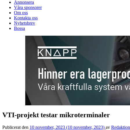
Annonsera
Våra sponsorer
Om oss
Kontakta oss
Nyhetsbrev
Bossa
VTI-projekt testar mikroterminaler
Publicerat den
10 november, 2023
(10 november, 2023)
av
Redaktio