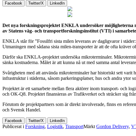
Facebook
Twitter/X
LinkedIn
Det nya forskningsprojektet ENKLA undersöker möjligheterna med 
av Statens väg- och transportforskningsinstitut (VTI) i samarbe
ENKLA står för ”Fossilfri sista milen leverans av dagligvaror i städe
Utmaningen med sådana sista milen-transporter är att de ofta kräver o
Därför ska ENKLA-projektet undersöka mikroterminaler. Mikroterminaler
sänka kostnaderna. Målet är att kunna nå ut med samma antal leverans
Svårigheten med att använda mikroterminaler har historiskt sett varit 
infrastruktur i städerna, såsom parkeringsplatser, hus och andra ytor 
Projektet är ett samarbete mellan flera aktörer inom transport- och lo
och OK-Q8. Projektet finansieras av Trafikverket och sträcker sig frå
Förutom de projektpartners som är direkt involverade, finns en refe
och Svensk Handel.
Facebook
Twitter/X
LinkedIn
Publicerat i
Forskning
,
Logistik
,
Transport
Märkt
Gordon Delivery
,
V