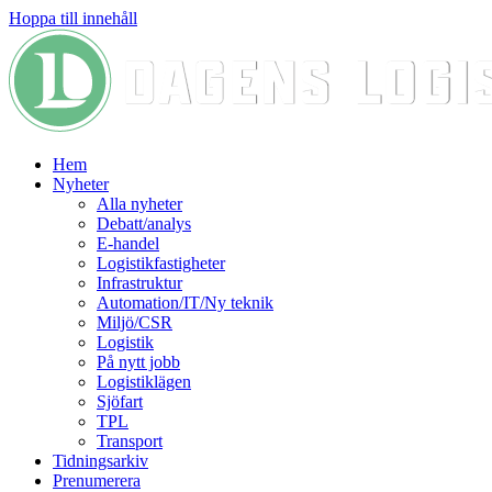
Hoppa till innehåll
Hem
Nyheter
Alla nyheter
Debatt/analys
E-handel
Logistikfastigheter
Infrastruktur
Automation/IT/Ny teknik
Miljö/CSR
Logistik
På nytt jobb
Logistiklägen
Sjöfart
TPL
Transport
Tidningsarkiv
Prenumerera