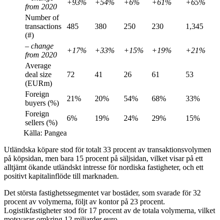
+93%
+54%
+6%
+61%
+65%
from 2020
Number of
transactions
485
380
250
230
1,345
(#)
– change
+17%
+33%
+15%
+19%
+21%
from 2020
Average
deal size
72
41
26
61
53
(EURm)
Foreign
21%
20%
54%
68%
33%
buyers (%)
Foreign
6%
19%
24%
29%
15%
sellers (%)
Källa: Pangea
Utländska köpare stod för totalt 33 procent av transaktionsvolymen
på köpsidan, men bara 15 procent på säljsidan, vilket visar på ett
alltjämt ökande utländskt intresse för nordiska fastigheter, och ett
positivt kapitalinflöde till marknaden.
Det största fastighetssegmentet var bostäder, som svarade för 32
procent av volymerna, följt av kontor på 23 procent.
Logistikfastigheter stod för 17 procent av de totala volymerna, vilket
motsvarar omkring 12 miljarder euro.