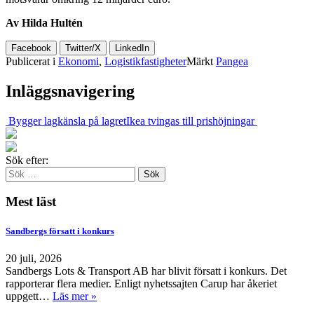
Av Hilda Hultén
Facebook
Twitter/X
LinkedIn
Publicerat i
Ekonomi
,
Logistikfastigheter
Märkt
Pangea
Inläggsnavigering
Bygger lagkänsla på lagret
Ikea tvingas till prishöjningar
Sök efter:
Mest läst
Sandbergs försatt i konkurs
20 juli, 2026
Sandbergs Lots & Transport AB har blivit försatt i konkurs. Det
rapporterar flera medier. Enligt nyhetssajten Carup har åkeriet
uppgett…
Läs mer »