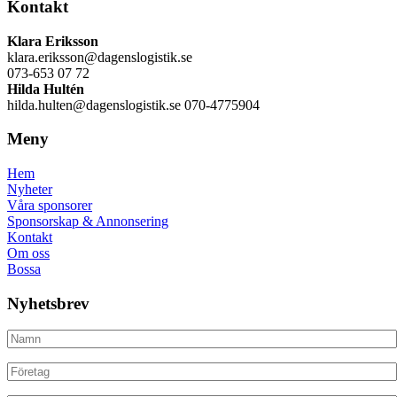
Kontakt
Klara Eriksson
klara.eriksson@dagenslogistik.se
073-653 07 72
Hilda Hultén
hilda.hulten@dagenslogistik.se 070-4775904
Meny
Hem
Nyheter
Våra sponsorer
Sponsorskap & Annonsering
Kontakt
Om oss
Bossa
Nyhetsbrev