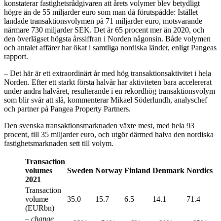
konstaterar fastighetsrådgivaren att årets volymer blev betydligt
högre än de 55 miljarder euro som man då förutspådde: Istället
landade transaktionsvolymen på 71 miljarder euro, motsvarande
närmare 730 miljarder SEK. Det är 65 procent mer än 2020, och
den överlägset högsta årssiffran i Norden någonsin. Både volymen
och antalet affärer har ökat i samtliga nordiska länder, enligt Pangeas
rapport.
– Det här är ett extraordinärt år med hög transaktionsaktivitet i hela
Norden. Efter ett starkt första halvår har aktiviteten bara accelererat
under andra halvåret, resulterande i en rekordhög transaktionsvolym
som blir svår att slå, kommenterar Mikael Söderlundh, analyschef
och partner på Pangea Property Partners.
Den svenska transaktionsmarknaden växte mest, med hela 93
procent, till 35 miljarder euro, och utgör därmed halva den nordiska
fastighetsmarknaden sett till volym.
Transaction
volumes
Sweden
Norway
Finland
Denmark
Nordics
2021
Transaction
volume
35.0
15.7
6.5
14.1
71.4
(EURbn)
– change