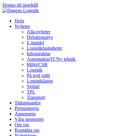
Hoppa till innehåll
Hem
Nyheter
Alla nyheter
Debatt/analys
E-handel
Logistikfastigheter
Infrastruktur
Automation/IT/Ny teknik
Miljö/CSR
Logistik
På nytt jobb
Logistiklägen
Sjöfart
TPL
Transport
Tidningsarkiv
Prenumerera
Annonsera
Våra sponsorer
Om oss
Kontakta oss
Nyhetsbrev