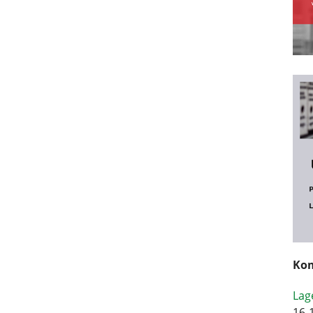
Kom
Lag
16-