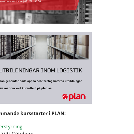
mande kursstarter i PLAN:
erstyrning
17/9 i Göteborg