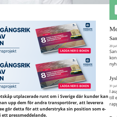
Me
San
20 jul
San
kon
nyh
Jys
31 jul
I a
etskåp utplacerade runt om i Sverige där kunder kan
till
an upp dem för andra transportörer, att leverera
rap
e gör detta för att understryka sin position som e-
i ett pressmeddelande.