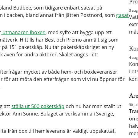
Pro
ribland Budbee, som tidigare enbart satsat på
3 aug
 i backen, bland annat från jätten Postnord, som
gasat
Vat
ext
mås
r
utmanaren Iboxen
, med syfte att bygga upp ett
ätverk. Hittills har Best och Premo anmält sig som
er på 151 paketskåp. Nu tar paketskåpskriget en ny
Kon
även för andra aktörer. Skälet anges i ett
4 aug
Kon
Lot
 efterfrågar mycket av både hem- och boxleveranser.
kon
r för att möta den efterfrågan som vi vi nu öppnar för
.
Åre
30 jul
g att
ställa ut 500 paketskåp
och nu har man ställt ut
Tra
ektör Ann Sonne. Bolaget är verksamma i Sverige,
oms
hal
fta från box till hemleverans är väldigt uppskattat,
med