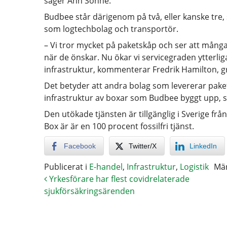
säger Ann Sonne.
Budbee står därigenom på två, eller kanske tre, 
som logtechbolag och transportör.
– Vi tror mycket på paketskåp och ser att många 
när de önskar. Nu ökar vi servicegraden ytterlig
infrastruktur, kommenterar Fredrik Hamilton, 
Det betyder att andra bolag som levererar paket
infrastruktur av boxar som Budbee byggt upp, så
Den utökade tjänsten är tillgänglig i Sverige f
Box är är en 100 procent fossilfri tjänst.
Facebook
Twitter/X
LinkedIn
Publicerat i
E-handel
,
Infrastruktur
,
Logistik
Mä
Yrkesförare har flest covidrelaterade
sjukförsäkringsärenden