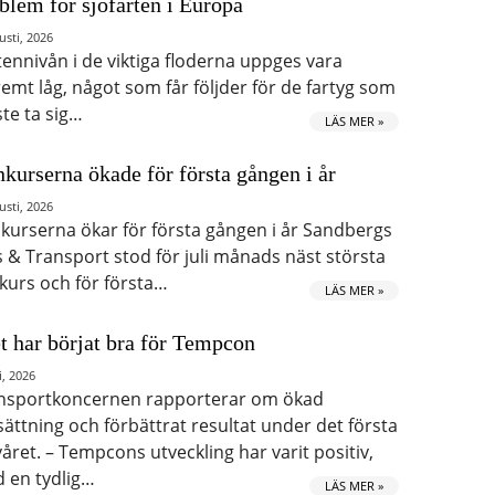
blem för sjöfarten i Europa
usti, 2026
tennivån i de viktiga floderna uppges vara
remt låg, något som får följder för de fartyg som
te ta sig…
LÄS MER »
kurserna ökade för första gången i år
usti, 2026
kurserna ökar för första gången i år Sandbergs
s & Transport stod för juli månads näst största
kurs och för första…
LÄS MER »
t har börjat bra för Tempcon
i, 2026
nsportkoncernen rapporterar om ökad
ättning och förbättrat resultat under det första
våret. – Tempcons utveckling har varit positiv,
 en tydlig…
LÄS MER »