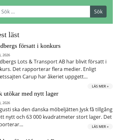
st läst
dbergs försatt i konkurs
i, 2026
dbergs Lots & Transport AB har blivit försatt i
kurs. Det rapporterar flera medier. Enligt
etssajten Carup har åkeriet uppgett…
LÄS MER »
k utökar med nytt lager
i, 2026
ugusti ska den danska möbeljätten Jysk få tillgång
 ett nytt och 63 000 kvadratmeter stort lager. Det
porterar…
LÄS MER »