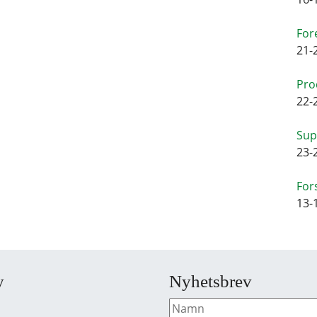
For
21-
Pro
22-
Sup
23-
For
13-
y
Nyhetsbrev