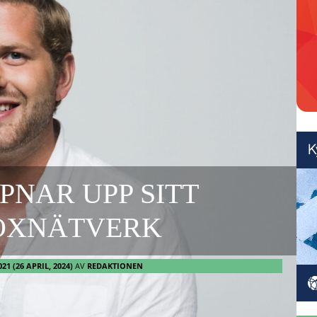
PNAR UPP SITT
OXNÄTVERK
021
(26 APRIL, 2024)
AV
REDAKTIONEN