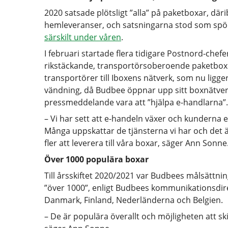
2020 satsade plötsligt ”alla” på paketboxar, dä
hemleveranser, och satsningarna stod som spön
särskilt under våren
.
I februari startade flera tidigare Postnord-chefe
rikstäckande, transportörsoberoende paketboxn
transportörer till Iboxens nätverk, som nu ligg
vändning, då Budbee öppnar upp sitt boxnätverk 
pressmeddelande vara att ”hjälpa e-handlarna”.
– Vi har sett att e-handeln växer och kunderna
Många uppskattar de tjänsterna vi har och det ä
fler att leverera till våra boxar, säger Ann Sonne
Över 1000 populära boxar
Till årsskiftet 2020/2021 var Budbees målsättnin
”över 1000”, enligt Budbees kommunikationsdir
Danmark, Finland, Nederländerna och Belgien.
– De är populära överallt och möjligheten att ski