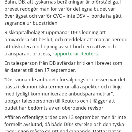
Bahn, DB, att tyskarnas beräkningar är oförståeliga. I
brevet redogör man för varför det egna budet var
överlägset och varför CVC – inte DSV – borde ha gått
segrande ur budstriden.
Riskkapitalbolaget uppmanar DB:s ledning att
omvärdera sitt beslut, och meddelar att man är beredd
att diskutera en höjning av sitt bud i en rättvis och
transparant process,
rapporterar Reuters.
En talesperson från DB avfärdar kritiken i brevet som
är daterat till den 17 september.
”Det vinnande anbudet i försäljningsprocessen var det
bästa i ekonomiska termer ur alla aspekter och i linje
med tydligt kommunicerade anbudsparametrar”,
uppger talespersonen till Reuters och tillägger att
budet har bedömts av en oberoende revisor.
Affären offentliggjordes den 13 september men är inte
formellt avslutad, då både DB:s styrelse och den tyska
regeringen måste ge sitt godkännande. Detta väntas