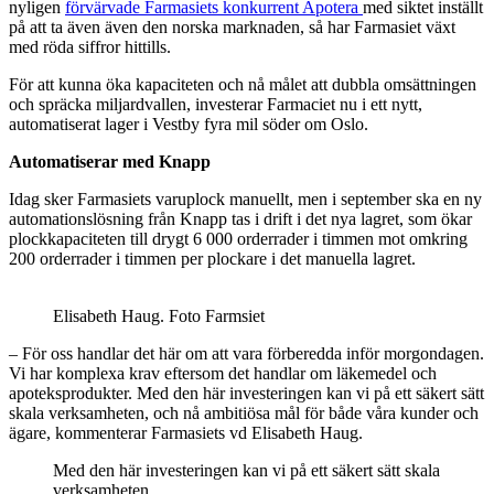
nyligen
förvärvade Farmasiets konkurrent Apotera
med siktet inställt
på att ta även även den norska marknaden, så har Farmasiet växt
med röda siffror hittills.
För att kunna öka kapaciteten och nå målet att dubbla omsättningen
och spräcka miljardvallen, investerar Farmaciet nu i ett nytt,
automatiserat lager i Vestby fyra mil söder om Oslo.
Automatiserar med Knapp
Idag sker Farmasiets varuplock manuellt, men i september ska en ny
automationslösning från Knapp tas i drift i det nya lagret, som ökar
plockkapaciteten till drygt 6 000 orderrader i timmen mot omkring
200 orderrader i timmen per plockare i det manuella lagret.
Elisabeth Haug. Foto Farmsiet
– För oss handlar det här om att vara förberedda inför morgondagen.
Vi har komplexa krav eftersom det handlar om läkemedel och
apoteksprodukter. Med den här investeringen kan vi på ett säkert sätt
skala verksamheten, och nå ambitiösa mål för både våra kunder och
ägare, kommenterar Farmasiets vd Elisabeth Haug.
Med den här investeringen kan vi på ett säkert sätt skala
verksamheten