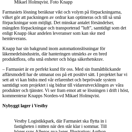
Mikael Holmqvist. Foto Knapp
Farmasiets lösning beräknar vikt och volym på förpackningarna,
vilket gör att packningen av ordrar kan optimeras och till så små
förpackningar som möjligt. Det minskar antalet försändelser,
mängden förpackningar och transporterad ”luft”, samtidigt som det
enligt Knapp ökar andelen leveranser som kan ske med
hemleverans.
Knapp har sin bakgrund inom automationslösningar för
läkemedelsindustrin, där hanteringen utmärks av en bred
produktflora, ofta små enheter och höga säkerhetskrav.
– Farmasiet är en perfekt kund för oss. Med sin framåtblickande
affärsmodell har de utmanat oss på ett positivt sätt. I projektet har vi
sett att vi kan bidra med vår erfarenhet och beprövade system
samtidigt som projektet i sig bidrar till vidareutvecklingen av våra
produkter och tjänster. Vi ser fram emot att se lösningen i drift i höst,
kommenterar Knapps Norden-vd Mikael Holmqvist.
Nybyggt lager i Vestby
Vestby Logistikkpark, där Farmasiet ska flytta in i
fastigheten i mitten när den står klar i sommar. Till
höger syns Allegos nya lager. Illustration: Anthon