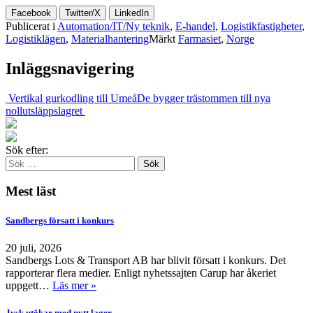
Facebook
Twitter/X
LinkedIn
Publicerat i
Automation/IT/Ny teknik
,
E-handel
,
Logistikfastigheter
,
Logistiklägen
,
Materialhantering
Märkt
Farmasiet
,
Norge
Inläggsnavigering
Vertikal gurkodling till Umeå
De bygger trästommen till nya
nollutsläppslagret
Sök efter:
Mest läst
Sandbergs försatt i konkurs
20 juli, 2026
Sandbergs Lots & Transport AB har blivit försatt i konkurs. Det
rapporterar flera medier. Enligt nyhetssajten Carup har åkeriet
uppgett…
Läs mer »
Jysk utökar med nytt lager