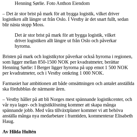
Henning Sørlie. Foto Anthon Eiendom
– Det är stor brist på mark för att bygga logistik, vilket driver
logistiken allt längre ut från Oslo. I Vestby är det snart fullt, sedan
blir nästa stopp Moss.
Det är stor brist på mark för att bygga logistik, vilket
driver logistiken allt längre ut från Oslo och påverkar
hyrorna.
Bristen på mark och logistikytor påverkar också hyrorna i regionen,
som ligger mellan 850-1500 NOK per kvadratmeter, berättar
Henning Sørlie: I Berger ligger hyrorna på upp emot 1 500 NOK
per kvadratmeter, och i Vestby omkring 1 000 NOK.
Farmasiet har ambitionen att både omsättningen och antalet anställda
ska fördubblas de närmaste åren.
– Vestby håller på att bli Norges mest spännande logistikcenter, och
vår nya lager- och logistiklösning kommer att skapa många
spännande jobb. Med våra tillväxtplaner kommer vi att behöva
anställa många nya medarbetare i framtiden, kommenterar Elisabeth
Haug.
Av Hilda Hultén