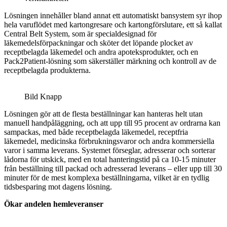
Lösningen innehåller bland annat ett automatiskt bansystem syr ihop
hela varuflödet med kartongresare och kartongförslutare, ett så kallat
Central Belt System, som är specialdesignad för
läkemedelsförpackningar och sköter det löpande plocket av
receptbelagda läkemedel och andra apoteksprodukter, och en
Pack2Patient-lösning som säkerställer märkning och kontroll av de
receptbelagda produkterna.
Bild Knapp
Lösningen gör att de flesta beställningar kan hanteras helt utan
manuell handpåläggning, och att upp till 95 procent av ordrarna kan
sampackas, med både receptbelagda läkemedel, receptfria
läkemedel, medicinska förbrukningsvaror och andra kommersiella
varor i samma leverans. Systemet förseglar, adresserar och sorterar
lådorna för utskick, med en total hanteringstid på ca 10-15 minuter
från beställning till packad och adresserad leverans – eller upp till 30
minuter för de mest komplexa beställningarna, vilket är en tydlig
tidsbesparing mot dagens lösning.
Ökar andelen hemleveranser