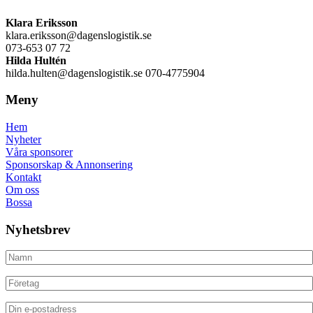
Klara Eriksson
klara.eriksson@dagenslogistik.se
073-653 07 72
Hilda Hultén
hilda.hulten@dagenslogistik.se 070-4775904
Meny
Hem
Nyheter
Våra sponsorer
Sponsorskap & Annonsering
Kontakt
Om oss
Bossa
Nyhetsbrev