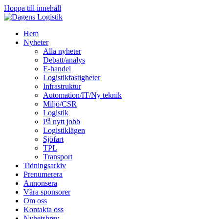
Hoppa till innehåll
Hem
Nyheter
Alla nyheter
Debatt/analys
E-handel
Logistikfastigheter
Infrastruktur
Automation/IT/Ny teknik
Miljö/CSR
Logistik
På nytt jobb
Logistiklägen
Sjöfart
TPL
Transport
Tidningsarkiv
Prenumerera
Annonsera
Våra sponsorer
Om oss
Kontakta oss
Nyhetsbrev