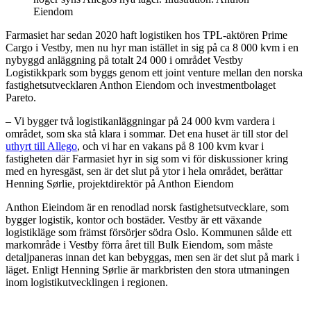
Eiendom
Farmasiet har sedan 2020 haft logistiken hos TPL-aktören Prime
Cargo i Vestby, men nu hyr man istället in sig på ca 8 000 kvm i en
nybyggd anläggning på totalt 24 000 i området Vestby
Logistikkpark som byggs genom ett joint venture mellan den norska
fastighetsutvecklaren Anthon Eiendom och investmentbolaget
Pareto.
– Vi bygger två logistikanläggningar på 24 000 kvm vardera i
området, som ska stå klara i sommar. Det ena huset är till stor del
uthyrt till Allego
, och vi har en vakans på 8 100 kvm kvar i
fastigheten där Farmasiet hyr in sig som vi för diskussioner kring
med en hyresgäst, sen är det slut på ytor i hela området, berättar
Henning Sørlie, projektdirektör på Anthon Eiendom
Anthon Eieindom är en renodlad norsk fastighetsutvecklare, som
bygger logistik, kontor och bostäder. Vestby är ett växande
logistikläge som främst försörjer södra Oslo. Kommunen sålde ett
markområde i Vestby förra året till Bulk Eiendom, som måste
detaljpaneras innan det kan bebyggas, men sen är det slut på mark i
läget. Enligt Henning Sørlie är markbristen den stora utmaningen
inom logistikutvecklingen i regionen.