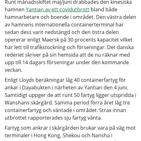
Runt månadsskiftet maj/juni drabbades den kinesiska
hamnen
Yantian av ett covidutbrott
bland både
hamnarbetare och boende i området. Den västra delen
av hamnens internationella containerterminal har
sedan dess varit nedstängd och den östra delen
opererar enligt Maersk på 30 procents kapacitet vilket
har lett till trafikstockning och förseningar. Det danska
rederiet skriver på sin hemsida att de nu räknar med
upp till 14 dagars förseningar under den kommande
veckan.
Enligt Lloyds beräkningar låg 40 containerfartyg för
ankar i Dayabukten i närheten av Yantian den 4 juni.
Samtidigt uppger de att runt 50 fartyg ligger utspridda i
Wanshans skärgård. Samma period förra året låg tre
containerfartyg och väntade i området. Strax innan
utbrottet rapporterades sju fartyg vänta.
Fartyg som ankrar i skärgården brukar vara på väg mot
terminaler i Hong Kong, Shekou och Nansha i