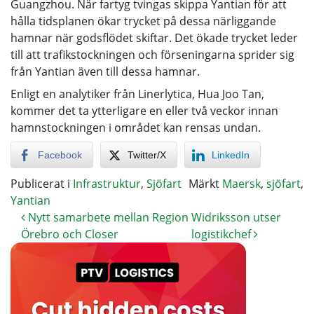
Guangzhou. När fartyg tvingas skippa Yantian för att
hålla tidsplanen ökar trycket på dessa närliggande
hamnar när godsflödet skiftar. Det ökade trycket leder
till att trafikstockningen och förseningarna sprider sig
från Yantian även till dessa hamnar.
Enligt en analytiker från Linerlytica, Hua Joo Tan,
kommer det ta ytterligare en eller två veckor innan
hamnstockningen i området kan rensas undan.
Facebook
Twitter/X
LinkedIn
Publicerat i
Infrastruktur
,
Sjöfart
Märkt
Maersk
,
sjöfart
,
Yantian
Nytt samarbete mellan Region
Widriksson utser
Örebro och Closer
logistikchef