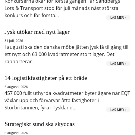
Konkurserna ökar för första gången i år Sandbergs
Lots & Transport stod för juli månads näst största
konkurs och för första…
LÄS MER »
Jysk utökar med nytt lager
31 juli, 2026
I augusti ska den danska möbeljätten Jysk få tillgång till
ett nytt och 63 000 kvadratmeter stort lager. Det
rapporterar…
LÄS MER »
14 logistikfastigheter på ett bräde
5 augusti, 2026
457 000 fullt uthyrda kvadratmeter byter ägare när EQT
växlar upp och förvärvar åtta fastigheter i
Storbritannien, fyra i Tyskland…
LÄS MER »
Strategiskt sund ska skyddas
6 augusti, 2026