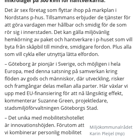
mikrolager på 300 kvm för hantverkarna.
Det är sex företag som flyttar ihop på markplan i
Nordstans p-hus. Tillsammans erbjuder de tjänster för
att göra vardagen mer hållbar och smidig för de som
rör sig i innerstaden. Det kan gälla miljövänlig
hemkörning av paket och hantverkare i p-huset som vill
byta från skåpbil till mindre, smidigare fordon. Plus alla
som vill cykla eller utnyttja lätta elfordon.
– Göteborg är pionjär i Sverige, och möjligen i hela
Europa, med denna satsning på samverkan kring
flöden av gods och människor, där utveckling, risker
och framgångar delas mellan alla parter. Här växlar vi
upp med EU-finansiering för att nå långsiktig effekt,
kommenterar Suzanne Green, projektledare,
stadsmiljöförvaltningen Göteborgs Stad.
– Det unika med mobilitetshotellet
är innovationshöjden. Förutom att
Miljökommunalrådet
vi kombinerar personlig mobilitet
Karin Pleijel (mp)