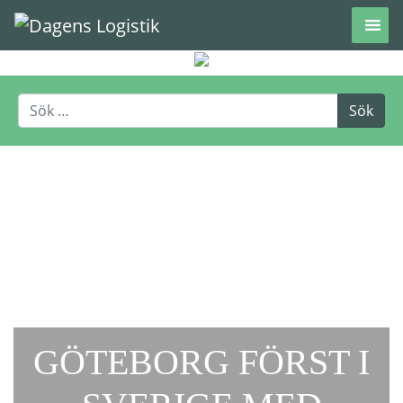
Hoppa till innehåll
GÖTEBORG FÖRST I