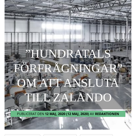
”HUNDRATALS
FÖRFRÅGNINGAR”
OM ATT ANSLUTA
TILL ZALANDO
PUBLICERAT DEN
12 MAJ, 2020
(12 MAJ, 2020)
AV
REDAKTIONEN