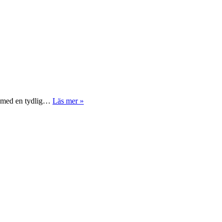
v, med en tydlig…
Läs mer »