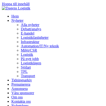
Hoppa till innehåll
Hem
Nyheter
Alla nyheter
Debatt/analys
E-handel
Logistikfastigheter
Infrastruktur
Automation/IT/Ny teknik
Miljö/CSR
Logistik
På nytt jobb
Logistiklägen
Sjöfart
TPL
Transport
Tidningsarkiv
Prenumerera
Annonsera
Våra sponsorer
Om oss
Kontakta oss
Nyhetsbrev