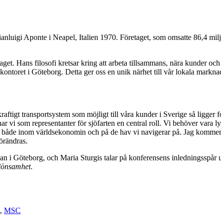
uigi Aponte i Neapel, Italien 1970. Företaget, som omsatte 86,4 milja
get. Hans filosofi kretsar kring att arbeta tillsammans, nära kunder och 
kontoret i Göteborg. Detta ger oss en unik närhet till vår lokala marknad
skraftigt transportsystem som möjligt till våra kunder i Sverige så ligge
har vi som representanter för sjöfarten en central roll. Vi behöver vara 
het, både inom världsekonomin och på de hav vi navigerar på. Jag kommer a
förändras.
n i Göteborg, och Maria Sturgis talar på konferensens inledningsspår
 lönsamhet
.
,
MSC