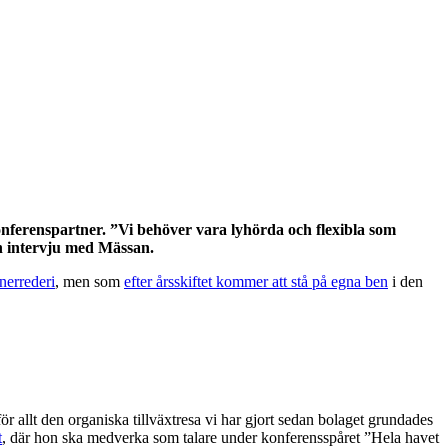
nferenspartner. ”Vi behöver vara lyhörda och flexibla som
en intervju med Mässan.
inerrederi
, men som
efter årsskiftet kommer att stå på egna ben
i den
r allt den organiska tillväxtresa vi har gjort sedan bolaget grundades
t
, där hon ska medverka som talare under konferensspåret ”Hela havet