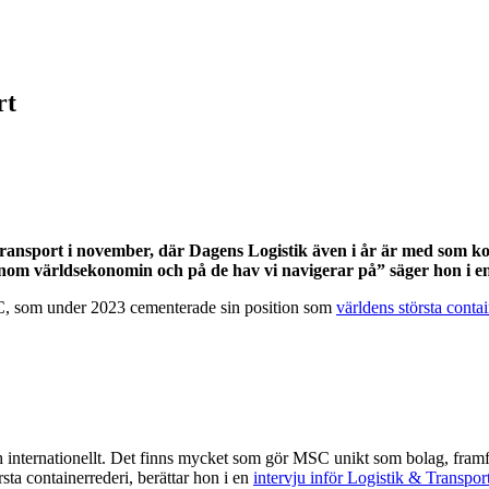
rt
ransport i november, där Dagens Logistik även i år är med som ko
de inom världsekonomin och på de hav vi navigerar på” säger hon i 
SC, som under 2023 cementerade sin position som
världens största conta
ch internationellt. Det finns mycket som gör MSC unikt som bolag, framfö
rsta containerrederi, berättar hon i en
intervju inför Logistik & Transpor