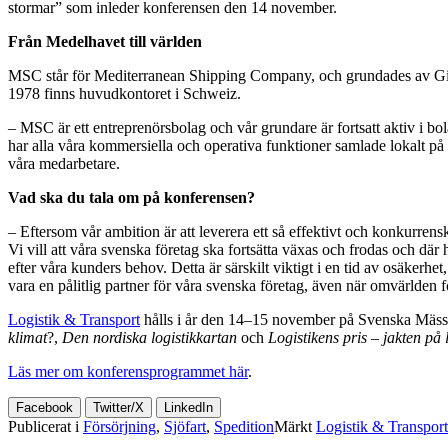
stormar” som inleder konferensen den 14 november.
Från Medelhavet till världen
MSC står för Mediterranean Shipping Company, och grundades av Gianl
1978 finns huvudkontoret i Schweiz.
– MSC är ett entreprenörsbolag och vår grundare är fortsatt aktiv i bola
har alla våra kommersiella och operativa funktioner samlade lokalt på 
våra medarbetare.
Vad ska du tala om på konferensen?
– Eftersom vår ambition är att leverera ett så effektivt och konkurren
Vi vill att våra svenska företag ska fortsätta växas och frodas och där 
efter våra kunders behov. Detta är särskilt viktigt i en tid av osäker
vara en pålitlig partner för våra svenska företag, även när omvärlden 
Logistik & Transport
hålls i år den 14–15 november på Svenska Mässa
klimat
?,
Den nordiska logistikkartan
och
Logistikens pris – jakten på
Läs mer om konferensprogrammet här
.
Facebook
Twitter/X
LinkedIn
Publicerat i
Försörjning
,
Sjöfart
,
Spedition
Märkt
Logistik & Transport