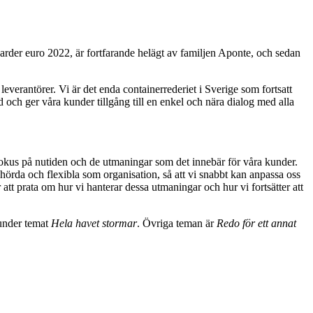
rder euro 2022, är fortfarande helägt av familjen Aponte, och sedan
leverantörer. Vi är det enda containerrederiet i Sverige som fortsatt
 och ger våra kunder tillgång till en enkel och nära dialog med alla
r fokus på nutiden och de utmaningar som det innebär för våra kunder.
lyhörda och flexibla som organisation, så att vi snabbt kan anpassa oss
tt prata om hur vi hanterar dessa utmaningar och hur vi fortsätter att
 under temat
Hela havet stormar
. Övriga teman är
Redo för ett annat