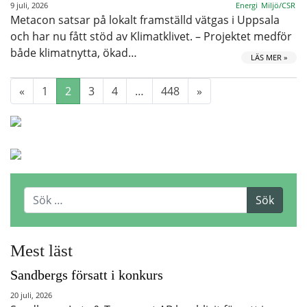
9 juli, 2026
Energi
Miljö/CSR
Metacon satsar på lokalt framställd vätgas i Uppsala
och har nu fått stöd av Klimatklivet. – Projektet medför
både klimatnytta, ökad…
LÄS MER »
«
1
2
3
4
…
448
»
Mest läst
Sandbergs försatt i konkurs
20 juli, 2026