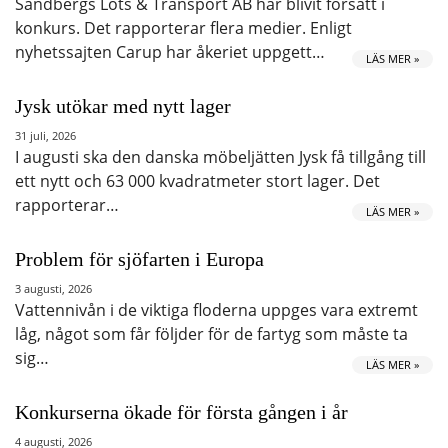
Sandbergs Lots & Transport AB har blivit försatt i
konkurs. Det rapporterar flera medier. Enligt
nyhetssajten Carup har åkeriet uppgett…
LÄS MER »
Jysk utökar med nytt lager
31 juli, 2026
I augusti ska den danska möbeljätten Jysk få tillgång till
ett nytt och 63 000 kvadratmeter stort lager. Det
rapporterar…
LÄS MER »
Problem för sjöfarten i Europa
3 augusti, 2026
Vattennivån i de viktiga floderna uppges vara extremt
låg, något som får följder för de fartyg som måste ta
sig…
LÄS MER »
Konkurserna ökade för första gången i år
4 augusti, 2026