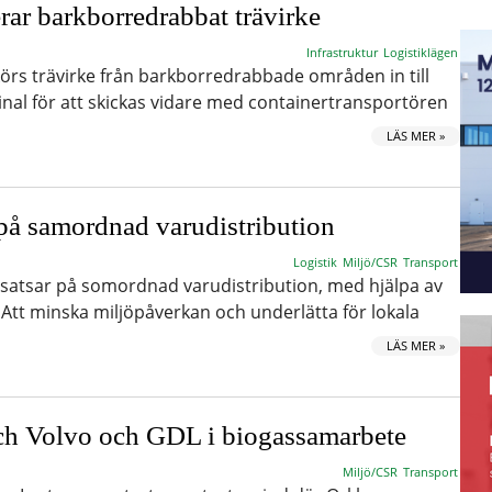
rar barkborredrabbat trävirke
Infrastruktur
Logistiklägen
örs trävirke från barkborredrabbade områden in till
nal för att skickas vidare med containertransportören
LÄS MER »
 på samordnad varudistribution
Logistik
Miljö/CSR
Transport
tsar på somordnad varudistribution, med hjälpa av
 Att minska miljöpåverkan och underlätta för lokala
LÄS MER »
ch Volvo och GDL i biogassamarbete
Miljö/CSR
Transport