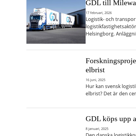
GDL till Milewa
17 februari, 2026
Logistik- och transpo
logistikfastighetsaktö
Helsingborg. Anlägg
Forskningsprojek
elbrist
16 juni, 2025
Hur kan svensk logistik
elbrist? Det är den ce
GDL köps upp a
8 januari, 2025
Den danska logistikko