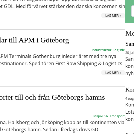
et GDL. Med förvärvet stärker den danska koncernen sin
LÄS MER »
Me
lar till APM i Göteborg
San
Infrastruktur
Logistik
20 jul
PM Terminals Gothenburg inleder året med tre nya
San
estinationer. Speditören First Row Shipping & Logistics
kon
nyh
LÄS MER »
Kon
porter till och från Göteborgs hamns
4 aug
Kon
Lot
Miljö/CSR
Transport
kon
a, Hallsberg och Jönköping kopplas till kontinenten via
l Göteborgs hamn. Sedan i fredags drivs GDL