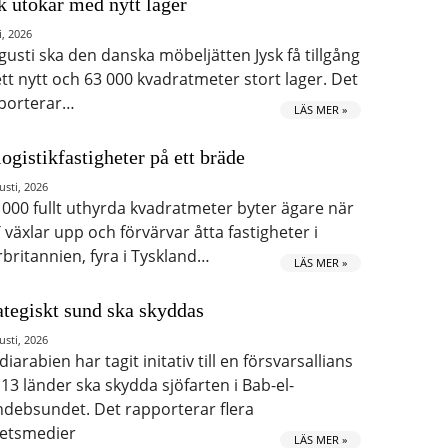
k utökar med nytt lager
i, 2026
ugusti ska den danska möbeljätten Jysk få tillgång
 ett nytt och 63 000 kvadratmeter stort lager. Det
porterar…
LÄS MER »
logistikfastigheter på ett bräde
usti, 2026
 000 fullt uthyrda kvadratmeter byter ägare när
 växlar upp och förvärvar åtta fastigheter i
rbritannien, fyra i Tyskland…
LÄS MER »
ategiskt sund ska skyddas
usti, 2026
iarabien har tagit initativ till en försvarsallians
 13 länder ska skydda sjöfarten i Bab-el-
debsundet. Det rapporterar flera
etsmedier
LÄS MER »