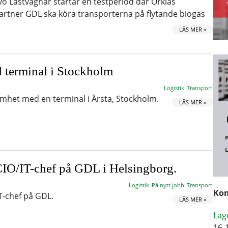
o Lastvagnar startar en testperiod där Orklas
rtner GDL ska köra transporterna på flytande biogas
LÄS MER »
 terminal i Stockholm
Logistik
Transport
mhet med en terminal i Årsta, Stockholm.
LÄS MER »
IO/IT-chef på GDL i Helsingborg.
Logistik
På nytt jobb
Transport
Kom
T-chef på GDL.
LÄS MER »
Lag
16-