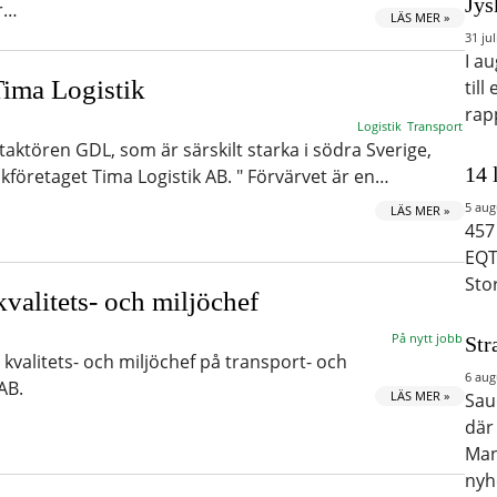
Jys
ar…
LÄS MER »
31 jul
I a
ima Logistik
till
rap
Logistik
Transport
taktören GDL, som är särskilt starka i södra Sverige,
14 
kföretaget Tima Logistik AB. " Förvärvet är en…
5 aug
LÄS MER »
457
EQT
Sto
valitets- och miljöchef
På nytt jobb
Str
kvalitets- och miljöchef på transport- och
6 aug
AB.
LÄS MER »
Saud
där
Man
nyh