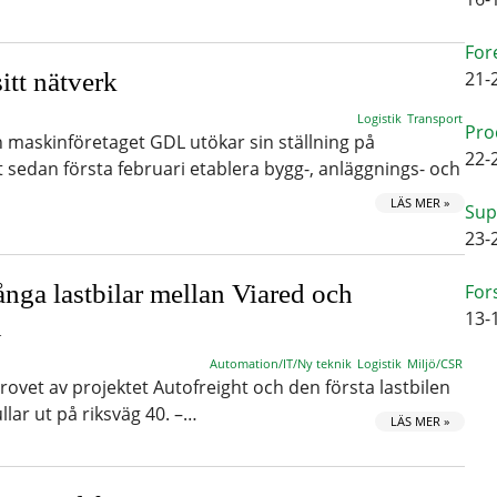
For
itt nätverk
21-
Logistik
Transport
Pro
h maskinföretaget GDL utökar sin ställning på
22-
edan första februari etablera bygg-, anläggnings- och
LÄS MER »
Sup
23-
långa lastbilar mellan Viared och
For
13-
n
Automation/IT/Ny teknik
Logistik
Miljö/CSR
provet av projektet Autofreight och den första lastbilen
llar ut på riksväg 40. –…
LÄS MER »