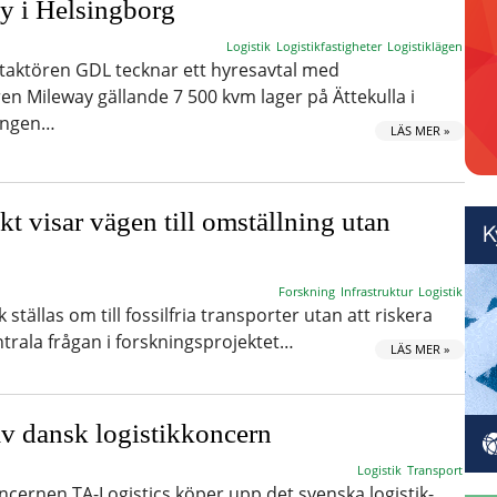
y i Helsingborg
Logistik
Logistikfastigheter
Logistiklägen
rtaktören GDL tecknar ett hyresavtal med
ren Mileway gällande 7 500 kvm lager på Ättekulla i
ningen…
LÄS MER »
t visar vägen till omställning utan
Forskning
Infrastruktur
Logistik
 ställas om till fossilfria transporter utan att riskera
ntrala frågan i forskningsprojektet…
LÄS MER »
v dansk logistikkoncern
Logistik
Transport
ncernen TA-Logistics köper upp det svenska logistik-