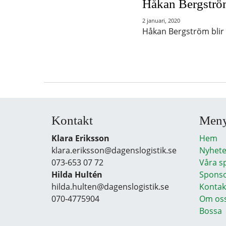
Håkan Bergströ
2 januari, 2020
Håkan Bergström blir 
Kontakt
Men
Klara Eriksson
Hem
klara.eriksson@dagenslogistik.se
Nyhete
073-653 07 72
Våra s
Hilda Hultén
Sponso
hilda.hulten@dagenslogistik.se
Kontak
070-4775904
Om os
Bossa