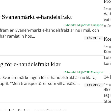
Pro
3 aug
Vat
ör Svanenmärkt e-handelsfrakt
ext
mås
E-handel
Miljö/CSR
Transport
fram en Svanen-märkt e-handelsfrakt är nu i mål, och
 har ramlat in hos…
LÄS MER »
Kon
4 aug
Kon
Lot
 för e-handelsfrakt klar
kon
E-handel
Miljö/CSR
Transport
14 
ya Svanen-märkningen för e-handelsfrakt är nu klara,
 april. "Men transportörer som vill ansöka…
5 aug
LÄS MER »
457
EQT
Sto