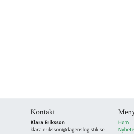
Kontakt
Men
Klara Eriksson
Hem
klara.eriksson@dagenslogistik.se
Nyhete