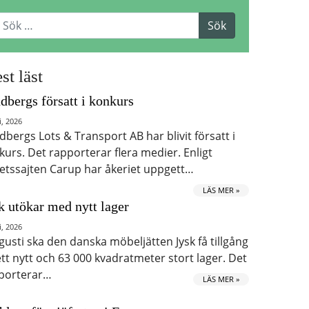
st läst
dbergs försatt i konkurs
i, 2026
dbergs Lots & Transport AB har blivit försatt i
kurs. Det rapporterar flera medier. Enligt
etssajten Carup har åkeriet uppgett…
LÄS MER »
k utökar med nytt lager
i, 2026
ugusti ska den danska möbeljätten Jysk få tillgång
 ett nytt och 63 000 kvadratmeter stort lager. Det
porterar…
LÄS MER »