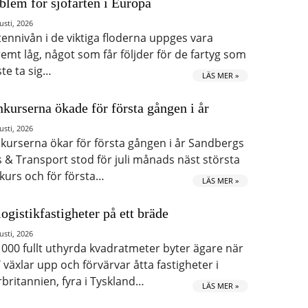
blem för sjöfarten i Europa
usti, 2026
tennivån i de viktiga floderna uppges vara
remt låg, något som får följder för de fartyg som
te ta sig…
LÄS MER »
kurserna ökade för första gången i år
usti, 2026
kurserna ökar för första gången i år Sandbergs
s & Transport stod för juli månads näst största
kurs och för första…
LÄS MER »
logistikfastigheter på ett bräde
usti, 2026
 000 fullt uthyrda kvadratmeter byter ägare när
 växlar upp och förvärvar åtta fastigheter i
rbritannien, fyra i Tyskland…
LÄS MER »