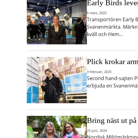
Early Birds leve
6 mars, 2025
Transportören Early Bi
Svanenmärkta. Märkni
kväll och Hem…
Plick krokar ar
3 februari, 2025
Second hand-sajten Pl
erbjuda en Svanenmärkt
Bring näst ut p
25 juni, 2024
Nordisk Miljömärkning