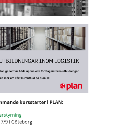
mande kursstarter i PLAN:
erstyrning
17/9 i Göteborg