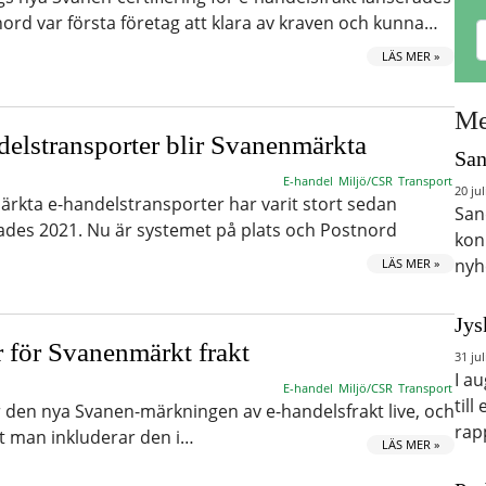
nord var första företag att klara av kraven och kunna…
LÄS MER »
Me
delstransporter blir Svanenmärkta
San
E-handel
Miljö/CSR
Transport
20 jul
ärkta e-handelstransporter har varit stort sedan
San
ades 2021. Nu är systemet på plats och Postnord
kon
nyh
LÄS MER »
Jys
r för Svanenmärkt frakt
31 jul
I a
E-handel
Miljö/CSR
Transport
till
r den nya Svanen-märkningen av e-handelsfrakt live, och
rap
t man inkluderar den i…
LÄS MER »