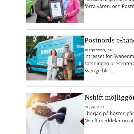
förra våren, och Post
Postnords e-han
18 september, 2023
Intresset för Svanenm
satsningen presenter
Sverige blir…
Nshift möjliggö
29 juni, 2023
I början på hösten gå
Nshift meddelar nu at