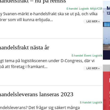
andelsfrakt – nu på remiss
E-handel
Logistik
Miljö/CSR
y Svanen-märkt e-handelsfrakt ska se ut på, och vilka
törer som vill kunna erbjuda…
LÄS MER »
andelsfrakt nästa år
E-handel
Event
Logistik
tigt tema på logistikscenen under D-Congress, där vi
på att företag i framkant…
LÄS MER »
andelsleverans lanseras 2023
E-handel
Logistik
andelsleverans? Det frågar sig säkert många