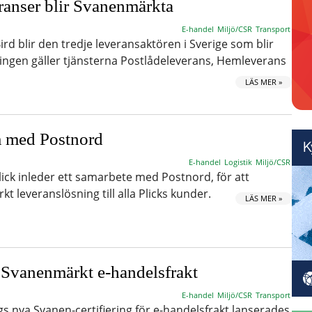
ranser blir Svanenmärkta
E-handel
Miljö/CSR
Transport
rd blir den tredje leveransaktören i Sverige som blir
ngen gäller tjänsterna Postlådeleverans, Hemleverans
LÄS MER »
m med Postnord
E-handel
Logistik
Miljö/CSR
ick inleder ett samarbete med Postnord, för att
 leveranslösning till alla Plicks kunder.
LÄS MER »
å Svanenmärkt e-handelsfrakt
E-handel
Miljö/CSR
Transport
s nya Svanen-certifiering för e-handelsfrakt lanserades