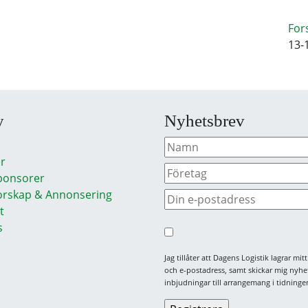
For
13-
y
Nyhetsbrev
r
ponsorer
rskap & Annonsering
t
s
Jag tillåter att Dagens Logistik lagrar mi
och e-postadress, samt skickar mig nyhe
inbjudningar till arrangemang i tidningen