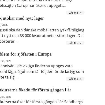
etssajten Carup har åkeriet uppgett…
LÄS MER »
k utökar med nytt lager
i, 2026
ugusti ska den danska möbeljätten Jysk få tillgång
 ett nytt och 63 000 kvadratmeter stort lager. Det
porterar…
LÄS MER »
blem för sjöfarten i Europa
usti, 2026
tennivån i de viktiga floderna uppges vara
remt låg, något som får följder för de fartyg som
te ta sig…
LÄS MER »
kurserna ökade för första gången i år
usti, 2026
kurserna ökar för första gången i år Sandbergs