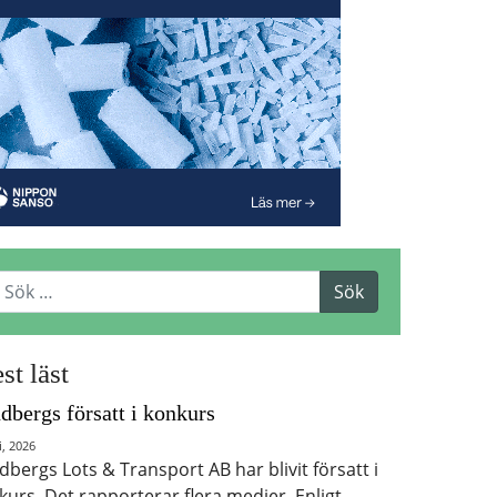
st läst
dbergs försatt i konkurs
i, 2026
dbergs Lots & Transport AB har blivit försatt i
kurs. Det rapporterar flera medier. Enligt