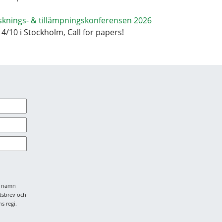
sknings- & tillämpningskonferensen 2026
14/10 i Stockholm, Call for papers!
tt namn
tsbrev och
s regi.