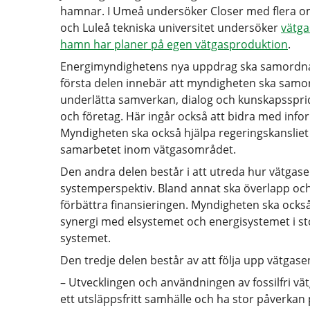
hamnar. I Umeå undersöker Closer med flera 
och Luleå tekniska universitet undersöker
vätga
hamn har planer på egen vätgasproduktion
.
Energimyndighetens nya uppdrag ska samordna v
första delen innebär att myndigheten ska samo
underlätta samverkan, dialog och kunskapsspri
och företag. Här ingår också att bidra med info
Myndigheten ska också hjälpa regeringskansliet 
samarbetet inom vätgasområdet.
Den andra delen består i att utreda hur vätgasen
systemperspektiv. Bland annat ska överlapp och
förbättra finansieringen. Myndigheten ska också
synergi med elsystemet och energisystemet i stort
systemet.
Den tredje delen består av att följa upp vätgasen
– Utvecklingen och användningen av fossilfri vät
ett utsläppsfritt samhälle och ha stor påverkan 