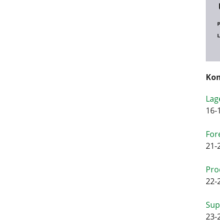
Kom
Lag
16-
For
21-
Pro
22-
Sup
23-