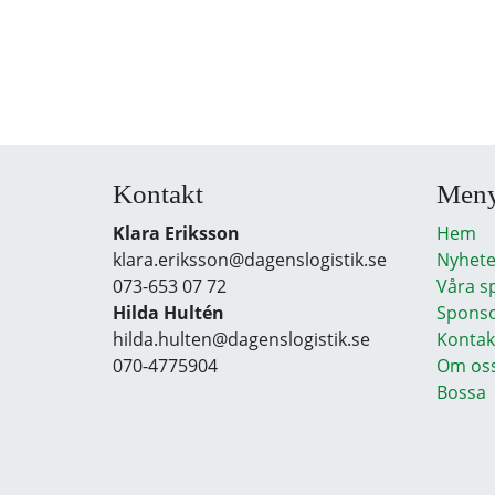
Kontakt
Men
Klara Eriksson
Hem
klara.eriksson@dagenslogistik.se
Nyhete
073-653 07 72
Våra s
Hilda Hultén
Sponso
hilda.hulten@dagenslogistik.se
Kontak
070-4775904
Om os
Bossa