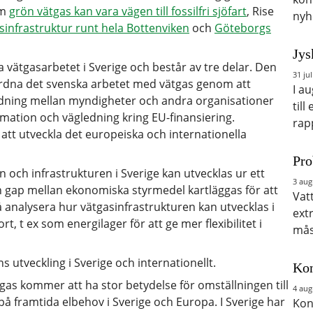
om
grön vätgas kan vara vägen till fossilfri sjöfart
, Rise
nyh
sinfrastruktur runt hela Bottenviken
och
Göteborgs
Jys
ätgasarbetet i Sverige och består av tre delar. Den
31 jul
rdna det svenska arbetet med vätgas genom att
I a
dning mellan myndigheter och andra organisationer
till
rmation och vägledning kring EU-finansiering.
rap
att utveckla det europeiska och internationella
Pro
 och infrastrukturen i Sverige kan utvecklas ur ett
3 aug
 gap mellan ekonomiska styrmedel kartläggas för att
Vat
 analysera hur vätgasinfrastrukturen kan utvecklas i
ext
, t ex som energilager för att ge mer flexibilitet i
mås
s utveckling i Sverige och internationellt.
Kon
gas kommer att ha stor betydelse för omställningen till
4 aug
på framtida elbehov i Sverige och Europa. I Sverige har
Kon