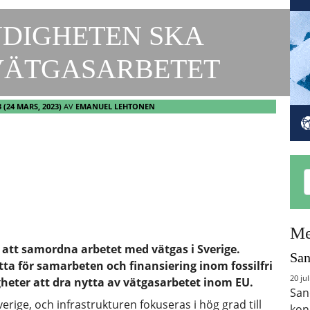
DIGHETEN SKA
VÄTGASARBETET
3
(24 MARS, 2023)
AV
EMANUEL LEHTONEN
Me
att samordna arbetet med vätgas i Sverige.
San
tta för samarbeten och finansiering inom fossilfri
20 jul
heter att dra nytta av vätgasarbetet inom EU.
San
erige, och infrastrukturen fokuseras i hög grad till
kon