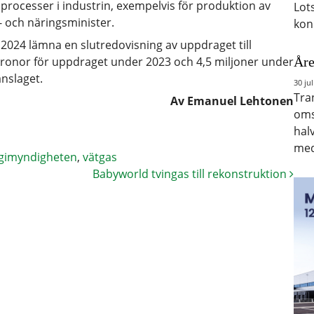
ia processer i industrin, exempelvis för produktion av
Lot
- och näringsminister.
kon
024 lämna en slutredovisning av uppdraget till
Åre
 kronor för uppdraget under 2023 och 4,5 miljoner under
anslaget.
30 jul
Tra
Av Emanuel Lehtonen
oms
hal
med
gimyndigheten
,
vätgas
Babyworld tvingas till rekonstruktion