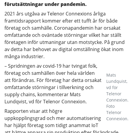
förutsättningar under pandemin.
2021 års utgåva av Telenor Connexions årliga
framtidsrapport kommer efter ett tufft år för både
företag och samhälle. Coronapandemin har orsakat
omfattande och oväntade störningar vilket har ställt
företagen inför utmaningar utan motstycke. På grund
av detta har behovet av digital omställning ökat inom
många industrier.
– Spridningen av covid-19 har tvingat folk,
företag och samhällen över hela världen
Mats
att förändras. För företag har detta orsakat
Lundquist,
omfattande störningar i tillverkning och
vd för
Telenor
supply chains, kommenterar Mats
Connexion.
Lundqvist, vd för Telenor Connexion.
Foto
Rapporten visar att högre
Telenor
uppkopplingsgrad och mer automatisering
Connexion.
har hjälpt företag som tidigt anammat IoT
att bättre anpassa sin produktion efter förändrade