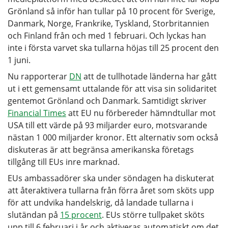
Grönland så inför han tullar på 10 procent för Sverige,
Danmark, Norge, Frankrike, Tyskland, Storbritannien
och Finland från och med 1 februari. Och lyckas han
inte i första varvet ska tullarna höjas till 25 procent den
1 juni.
Nu rapporterar
DN
att de tullhotade länderna har gått
ut i ett gemensamt uttalande för att visa sin solidaritet
gentemot Grönland och Danmark. Samtidigt skriver
Financial Times
att EU nu förbereder hämndtullar mot
USA till ett värde på 93 miljarder euro, motsvarande
nästan 1 000 miljarder kronor. Ett alternativ som också
diskuteras är att begränsa amerikanska företags
tillgång till EUs inre marknad.
EUs ambassadörer ska under söndagen ha diskuterat
att återaktivera tullarna från förra året som sköts upp
för att undvika handelskrig, då landade tullarna i
slutändan på
15 procent
. EUs större tullpaket sköts
upp till 6 februari i år och aktiveras automatiskt om det