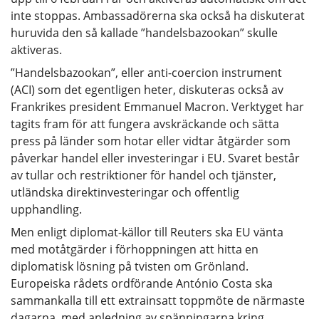
inte stoppas. Ambassadörerna ska också ha diskuterat
huruvida den så kallade ”handelsbazookan” skulle
aktiveras.
”Handelsbazookan”, eller anti-coercion instrument
(ACI) som det egentligen heter, diskuteras också av
Frankrikes president Emmanuel Macron. Verktyget har
tagits fram för att fungera avskräckande och sätta
press på länder som hotar eller vidtar åtgärder som
påverkar handel eller investeringar i EU. Svaret består
av tullar och restriktioner för handel och tjänster,
utländska direktinvesteringar och offentlig
upphandling.
Men enligt diplomat-källor till Reuters ska EU vänta
med motåtgärder i förhoppningen att hitta en
diplomatisk lösning på tvisten om Grönland.
Europeiska rådets ordförande António Costa ska
sammankalla till ett extrainsatt toppmöte de närmaste
dagarna, med anledning av spänningarna kring