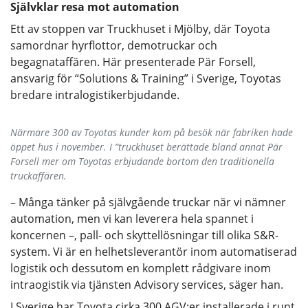
Självklar resa mot automation
Ett av stoppen var Truckhuset i Mjölby, där Toyota
samordnar hyrflottor, demotruckar och
begagnataffären. Här presenterade Pär Forsell,
ansvarig för “Solutions & Training” i Sverige, Toyotas
bredare intralogistikerbjudande.
Närmare 300 av Toyotas kunder kom på besök när fabriken hade
öppet hus i november. I ”truckhuset berättade bland annat Pär
Forsell mer om Toyotas erbjudande bortom den traditionella
truckaffären.
– Många tänker på självgående truckar när vi nämner
automation, men vi kan leverera hela spannet i
koncernen –, pall- och skyttellösningar till olika S&R-
system. Vi är en helhetsleverantör inom automatiserad
logistik och dessutom en komplett rådgivare inom
intraogistik via tjänsten Advisory services, säger han.
I Sverige har Toyota cirka 300 AGV:er installerade i runt