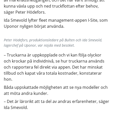
av marknadsnedgången, och det har varit smidigt att
kunna växla upp och ned truckflottan efter behov,
säger Peter Hödefors.
Ida Smevold lyfter fleet management-appen I-Site, som
Uponor nyligen börjat använda.
Peter Hödefors, produktionsledare på Bulten och Ida Smevold,
lagerchef på Uponor, var nöjda med besöket.
– Truckarna är uppkopplade och vi kan följa olyckor
och krockar på individnivå, se hur truckarna används
och rapportera fel direkt via appen. Det har minskat
tillbud och kapat våra totala kostnader, konstaterar
hon.
Båda uppskattade möjligheten att se nya modeller och
att möta andra kunder.
– Det är lärorikt att ta del av andras erfarenheter, säger
Ida Smevold.