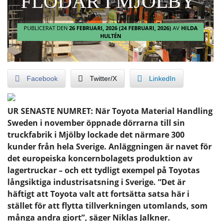
FLÖDAR I MJÖLBY
PUBLICERAT DEN
26 FEBRUARI, 2026
(24 FEBRUARI, 2026)
AV
HILDA
HULTÉN
Facebook
Twitter/X
LinkedIn
UR SENASTE NUMRET: När Toyota Material Handling
Sweden i november öppnade dörrarna till sin
truckfabrik i Mjölby lockade det närmare 300
kunder från hela Sverige. Anläggningen är navet för
det europeiska koncernbolagets produktion av
lagertruckar – och ett tydligt exempel på Toyotas
långsiktiga industrisatsning i Sverige. “Det är
häftigt att Toyota valt att fortsätta satsa här i
stället för att flytta tillverkningen utomlands, som
många andra gjort”, säger Niklas Jalkner.