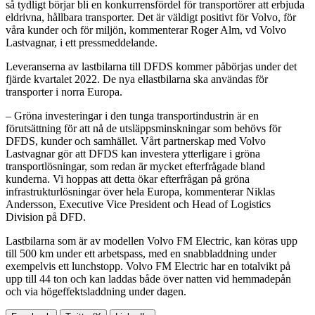
så tydligt börjar bli en konkurrensfördel för transportörer att erbjuda
eldrivna, hållbara transporter. Det är väldigt positivt för Volvo, för
våra kunder och för miljön, kommenterar Roger Alm, vd Volvo
Lastvagnar, i ett pressmeddelande.
Leveranserna av lastbilarna till DFDS kommer påbörjas under det
fjärde kvartalet 2022. De nya ellastbilarna ska användas för
transporter i norra Europa.
– Gröna investeringar i den tunga transportindustrin är en
förutsättning för att nå de utsläppsminskningar som behövs för
DFDS, kunder och samhället. Vårt partnerskap med Volvo
Lastvagnar gör att DFDS kan investera ytterligare i gröna
transportlösningar, som redan är mycket efterfrågade bland
kunderna. Vi hoppas att detta ökar efterfrågan på gröna
infrastrukturlösningar över hela Europa, kommenterar Niklas
Andersson, Executive Vice President och Head of Logistics
Division på DFD.
Lastbilarna som är av modellen Volvo FM Electric, kan köras upp
till 500 km under ett arbetspass, med en snabbladdning under
exempelvis ett lunchstopp. Volvo FM Electric har en totalvikt på
upp till 44 ton och kan laddas både över natten vid hemmadepån
och via högeffektsladdning under dagen.