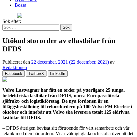
Bossa
Sök efter:
Utökad stororder av ellastbilar från
DFDS
Publicerat den
22 december, 2021
(22 december, 2021)
av
Redaktionen
Facebook
Twitter/X
LinkedIn
Volvo Lastvagnar har fått en order på ytterligare 25 tunga,
helelektriska lastbilar från DFDS, norra Europas
största
sjöfrakt- och logistikföretag. De nya fordonen är en
tilläggsbeställning till rekordordern på 100 Volvo FM Electric i
oktober och innebär att Volvo ska leverera totalt 125 eldrivna
lastbilar till DFDS.
– DFDS återigen bevisat sitt förtroende för vårt samarbete och vår
teknik med den här ordern. Vi är väldigt glada och stolta över att det