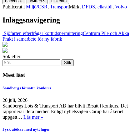
Facebook
Twitter/X
LinkedIn
Publicerat i
Miljö/CSR
,
Transport
Märkt
DFDS
,
ellastbil
,
Volvo
Inläggsnavigering
Sjöfarten efterfrågar korttidspermittering
Centrum Pile och Akka
Frakt i samarbete för ny fabrik
Sök efter:
Mest läst
Sandbergs försatt i konkurs
20 juli, 2026
Sandbergs Lots & Transport AB har blivit försatt i konkurs. Det
rapporterar flera medier. Enligt nyhetssajten Carup har åkeriet
uppgett…
Läs mer »
Jysk utökar med nytt lager