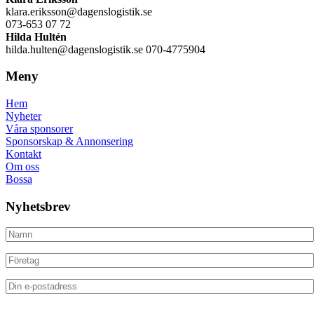
klara.eriksson@dagenslogistik.se
073-653 07 72
Hilda Hultén
hilda.hulten@dagenslogistik.se 070-4775904
Meny
Hem
Nyheter
Våra sponsorer
Sponsorskap & Annonsering
Kontakt
Om oss
Bossa
Nyhetsbrev