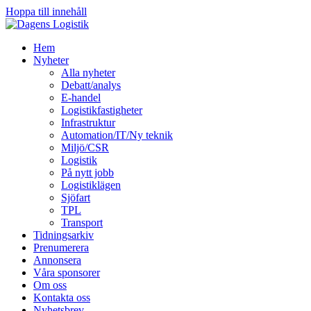
Hoppa till innehåll
Hem
Nyheter
Alla nyheter
Debatt/analys
E-handel
Logistikfastigheter
Infrastruktur
Automation/IT/Ny teknik
Miljö/CSR
Logistik
På nytt jobb
Logistiklägen
Sjöfart
TPL
Transport
Tidningsarkiv
Prenumerera
Annonsera
Våra sponsorer
Om oss
Kontakta oss
Nyhetsbrev