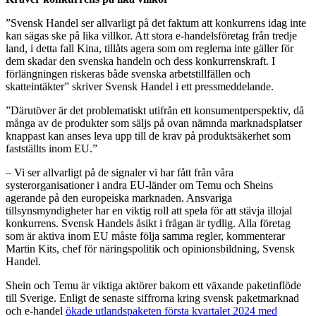
”Svensk Handel ser allvarligt på det faktum att konkurrens idag inte
kan sägas ske på lika villkor. Att stora e-handelsföretag från tredje
land, i detta fall Kina, tillåts agera som om reglerna inte gäller för
dem skadar den svenska handeln och dess konkurrenskraft. I
förlängningen riskeras både svenska arbetstillfällen och
skatteintäkter” skriver Svensk Handel i ett pressmeddelande.
”Därutöver är det problematiskt utifrån ett konsumentperspektiv, då
många av de produkter som säljs på ovan nämnda marknadsplatser
knappast kan anses leva upp till de krav på produktsäkerhet som
fastställts inom EU.”
– Vi ser allvarligt på de signaler vi har fått från våra
systerorganisationer i andra EU-länder om Temu och Sheins
agerande på den europeiska marknaden. Ansvariga
tillsynsmyndigheter har en viktig roll att spela för att stävja illojal
konkurrens. Svensk Handels åsikt i frågan är tydlig. Alla företag
som är aktiva inom EU måste följa samma regler, kommenterar
Martin Kits, chef för näringspolitik och opinionsbildning, Svensk
Handel.
Shein och Temu är viktiga aktörer bakom ett växande paketinflöde
till Sverige. Enligt de senaste siffrorna kring svensk paketmarknad
och e-handel
ökade utlandspaketen första kvartalet 2024 med