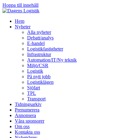
Hoppa till innehåll
Hem
Nyheter
Alla nyheter
Debatt/analys
E-handel
Logistikfastigheter
Infrastruktur
Automation/IT/Ny teknik
Miljö/CSR
Logistik
På nytt jobb
Logistiklägen
Sjöfart
TPL
Transport
Tidningsarkiv
Prenumerera
Annonsera
Våra sponsorer
Om oss
Kontakta oss
Nyhetsbrev