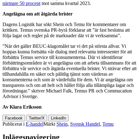
närmare 50 procent
mot samma kvartal 2023.
Angelägna om att åtgärda brister
Dagens Logistik har sökt Shein och Temu för kommentarer om
kritiken. Temus svenska PR-byrå förklarar att ”är fast beslutna att
följa lagar och regler på de marknader där vi är verksamma”.
”När det gäller BEUC-klagomålet tar vi det på största allvar. Vi
hoppas kunna fortsätta vår dialog med relevanta intressenter för att
förbättra Temus service till konsumenterna. Där vi identifierar
förbättringsområden är vi angelägna om att arbeta tillsammans för att
förbättra vår service och åtgärda eventuella brister. Vi strävar efter att
tillhandahålla en säker och pålitlig tjänst som värderas av
konsumenterna och som är värdefulla för dem. Vi är angelägna om
transparens och om att helt och hållet följa alla tillämpliga lagar och
förordningar.” skriver Michael Falk, Temus PR och Commucation
Advisor i Sverige.
Av Klara Eriksson
Facebook
Twitter/X
LinkedIn
Publicerat i
E-handel
Märkt
Shein
,
Svensk Handel
,
Temu
Inläggsnavigering