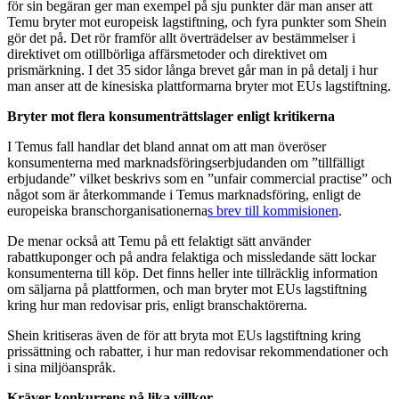
för sin begäran ger man exempel på sju punkter där man anser att
Temu bryter mot europeisk lagstiftning, och fyra punkter som Shein
gör det på. Det rör framför allt överträdelser av bestämmelser i
direktivet om otillbörliga affärsmetoder och direktivet om
prismärkning. I det 35 sidor långa brevet går man in på detalj i hur
man anser att de kinesiska plattformarna bryter mot EUs lagstiftning.
Bryter mot flera konsumenträttslager enligt kritikerna
I Temus fall handlar det bland annat om att man överöser
konsumenterna med marknadsföringserbjudanden om ”tillfälligt
erbjudande” vilket beskrivs som en ”unfair commercial practise” och
något som är återkommande i Temus marknadsföring, enligt de
europeiska branschorganisationerna
s brev till kommisionen
.
De menar också att Temu på ett felaktigt sätt använder
rabattkuponger och på andra felaktiga och missledande sätt lockar
konsumenterna till köp. Det finns heller inte tillräcklig information
om säljarna på plattformen, och man bryter mot EUs lagstiftning
kring hur man redovisar pris, enligt branschaktörerna.
Shein kritiseras även de för att bryta mot EUs lagstiftning kring
prissättning och rabatter, i hur man redovisar rekommendationer och
i sina miljöanspråk.
Kräver konkurrens på lika villkor