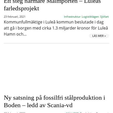
Ett steg närmare Malmporten – Luleås
farledsprojekt
23 februari, 2021
Infrastruktur
Logistiklägen
Sjöfart
Kommunfullmäktige i Luleå kommun beslutade i dag
att gå i borgen med cirka 1.3 miljarder kronor för Luleå
Hamn och…
LÄS MER »
Ny satsning på fossilfri stålproduktion i
Boden – ledd av Scania-vd