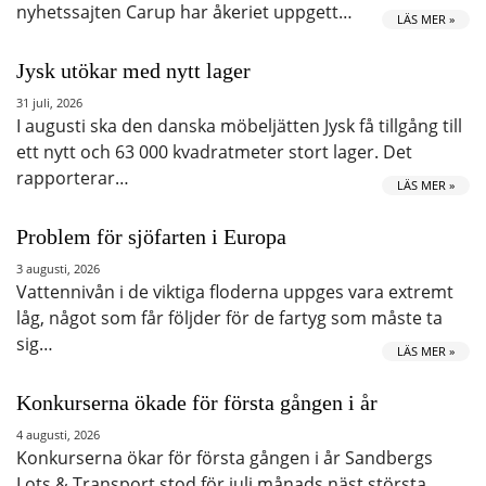
nyhetssajten Carup har åkeriet uppgett…
LÄS MER »
Jysk utökar med nytt lager
31 juli, 2026
I augusti ska den danska möbeljätten Jysk få tillgång till
ett nytt och 63 000 kvadratmeter stort lager. Det
rapporterar…
LÄS MER »
Problem för sjöfarten i Europa
3 augusti, 2026
Vattennivån i de viktiga floderna uppges vara extremt
låg, något som får följder för de fartyg som måste ta
sig…
LÄS MER »
Konkurserna ökade för första gången i år
4 augusti, 2026
Konkurserna ökar för första gången i år Sandbergs
Lots & Transport stod för juli månads näst största