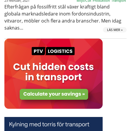
23 februari, 2021
Miljö/CSR
Produktion
Transport
Efterfrågan på fossilfritt stål växer kraftigt bland
globala marknadsledare inom fordonsindustrin,
vitvaror, möbler och flera andra branscher. Men idag
saknas…
LÄS MER »