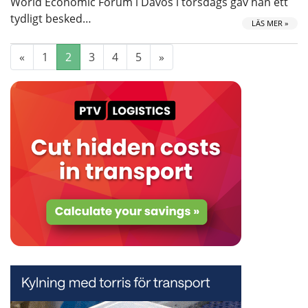
World Economic Forum i Davos i torsdags gav han ett
tydligt besked…
LÄS MER »
«
1
2
3
4
5
»