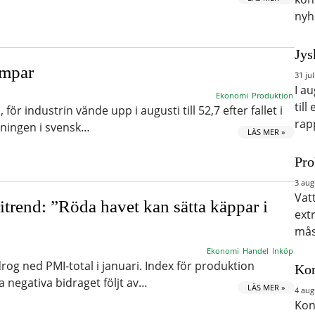
nyh
Jys
ampar
31 jul
I a
Ekonomi
Produktion
till
för industrin vände upp i augusti till 52,7 efter fallet i
rap
tningen i svensk…
LÄS MER »
Pro
3 aug
Vat
itrend: ”Röda havet kan sätta käppar i
ext
mås
Ekonomi
Handel
Inköp
rog ned PMI-total i januari. Index för produktion
Kon
a negativa bidraget följt av…
LÄS MER »
4 aug
Kon