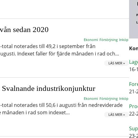
ivån sedan 2020
Ekonomi
Försörjning
Inköp
total noterades till 49,2 i september från
Kom
ugusti. Indexet faller för fjärde månaden i rad och…
Lag
LÄS MER »
16-
For
: Svalnande industrikonjunktur
21-
Ekonomi
Försörjning
Inköp
total noterades till 50,6 i augusti från nedreviderade
Pro
edje månaden i rad som indexet…
22-
LÄS MER »
Sup
23-