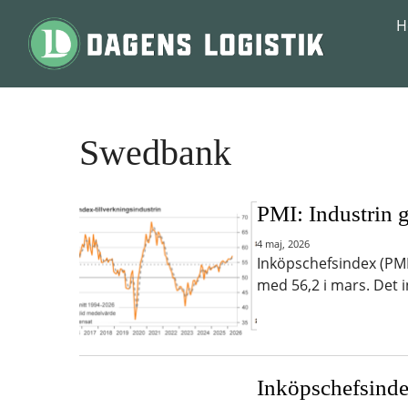
Hoppa till innehåll
H
Swedbank
PMI: Industrin g
4 maj, 2026
Inköpschefsindex (PMI) 
med 56,2 i mars. Det 
Inköpschefsindex