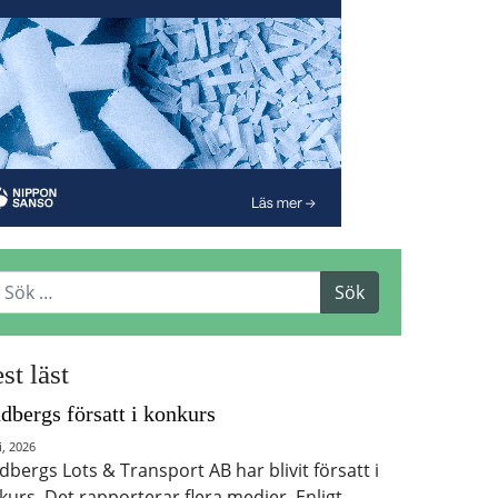
st läst
dbergs försatt i konkurs
i, 2026
dbergs Lots & Transport AB har blivit försatt i
kurs. Det rapporterar flera medier. Enligt