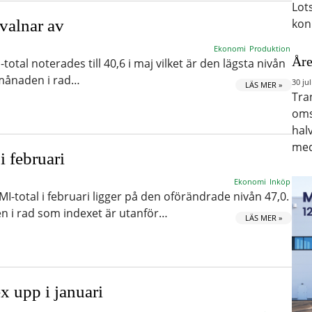
Lot
valnar av
kon
Ekonomi
Produktion
Åre
otal noterades till 40,6 i maj vilket är den lägsta nivån
 månaden i rad…
30 jul
LÄS MER »
Tra
oms
hal
med
 februari
Ekonomi
Inköp
-total i februari ligger på den oförändrade nivån 47,0.
n i rad som indexet är utanför…
LÄS MER »
x upp i januari