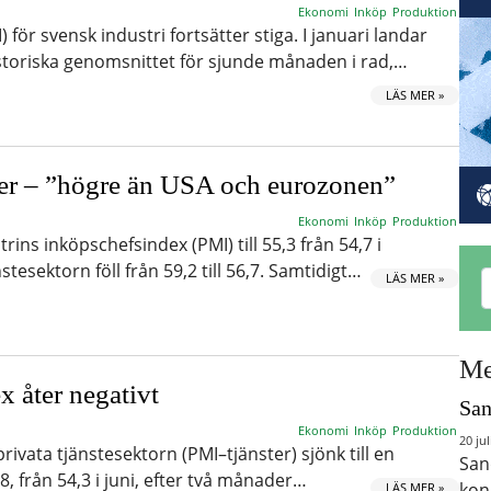
Ekonomi
Inköp
Produktion
 för svensk industri fortsätter stiga. I januari landar
istoriska genomsnittet för sjunde månaden i rad,…
LÄS MER »
er – ”högre än USA och eurozonen”
Ekonomi
Inköp
Produktion
rins inköpschefsindex (PMI) till 55,3 från 54,7 i
sektorn föll från 59,2 till 56,7. Samtidigt…
LÄS MER »
Me
 åter negativt
San
Ekonomi
Inköp
Produktion
20 jul
rivata tjänstesektorn (PMI–tjänster) sjönk till en
San
8,8, från 54,3 i juni, efter två månader…
kon
LÄS MER »