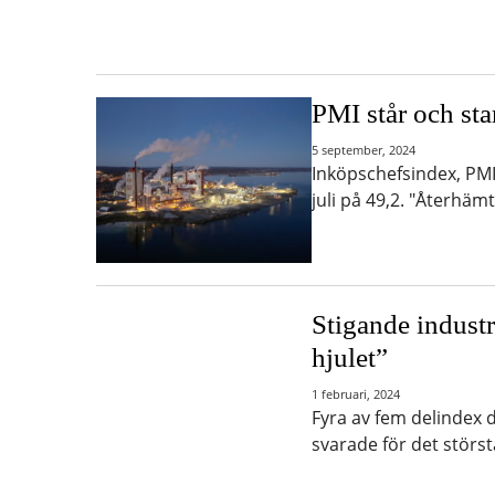
PMI står och st
5 september, 2024
Inköpschefsindex, PMI, 
juli på 49,2. "Återhäm
Stigande industr
hjulet”
1 februari, 2024
Fyra av fem delindex d
svarade för det störst