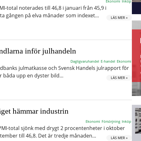
Ekonomi
Inköp
total noterades till 46,8 i januari från 45,9 i
sta gången på elva månader som indexet…
LÄS MER »
andlarna inför julhandeln
Dagligvaruhandel
E-handel
Ekonomi
dbanks julmatkasse och Svensk Handels julrapport för
r båda upp en dyster bild…
LÄS MER »
get hämmar industrin
Ekonomi
Försörjning
Inköp
MI-total sjönk med drygt 2 procentenheter i oktober
ptember till 46,8. Det är tredje månaden…
LÄS MER »