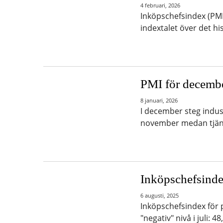
4 februari, 2026
Inköpschefsindex (PMI)
indextalet över det h
PMI för decemb
8 januari, 2026
I december steg indust
november medan tjänste
Inköpschefsindex
6 augusti, 2025
Inköpschefsindex för p
"negativ" nivå i juli: 4