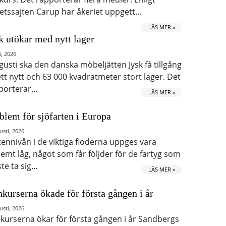
etssajten Carup har åkeriet uppgett…
LÄS MER »
k utökar med nytt lager
i, 2026
ugusti ska den danska möbeljätten Jysk få tillgång
 ett nytt och 63 000 kvadratmeter stort lager. Det
porterar…
LÄS MER »
blem för sjöfarten i Europa
usti, 2026
tennivån i de viktiga floderna uppges vara
remt låg, något som får följder för de fartyg som
te ta sig…
LÄS MER »
kurserna ökade för första gången i år
usti, 2026
kurserna ökar för första gången i år Sandbergs