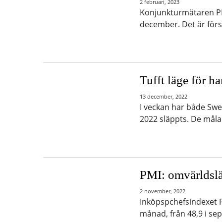
2 februari, 2023
Konjunkturmätaren PMI-
december. Det är för
Tufft läge för h
13 december, 2022
I veckan har både Swe
2022 släppts. De måla
PMI: omvärldslä
2 november, 2022
Inköpspchefsindexet P
månad, från 48,9 i se