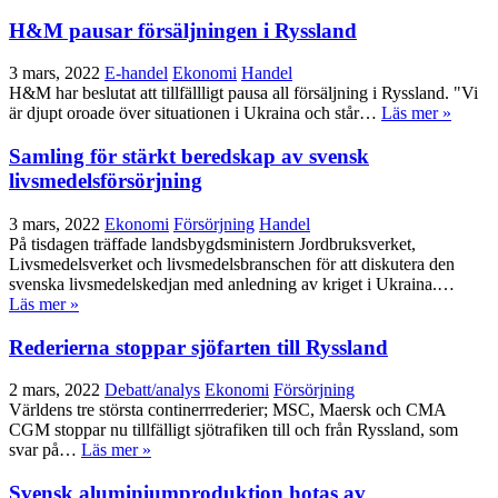
H&M pausar försäljningen i Ryssland
3 mars, 2022
E-handel
Ekonomi
Handel
H&M har beslutat att tillfällligt pausa all försäljning i Ryssland. "Vi
är djupt oroade över situationen i Ukraina och står…
Läs mer »
Samling för stärkt beredskap av svensk
livsmedelsförsörjning
3 mars, 2022
Ekonomi
Försörjning
Handel
På tisdagen träffade landsbygdsministern Jordbruksverket,
Livsmedelsverket och livsmedelsbranschen för att diskutera den
svenska livsmedelskedjan med anledning av kriget i Ukraina.…
Läs mer »
Rederierna stoppar sjöfarten till Ryssland
2 mars, 2022
Debatt/analys
Ekonomi
Försörjning
Världens tre största continerrrederier; MSC, Maersk och CMA
CGM stoppar nu tillfälligt sjötrafiken till och från Ryssland, som
svar på…
Läs mer »
Svensk aluminiumproduktion hotas av