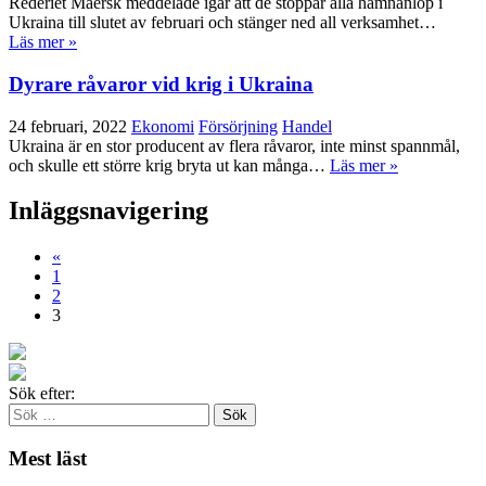
Rederiet Maersk meddelade igår att de stoppar alla hamnanlöp i
Ukraina till slutet av februari och stänger ned all verksamhet…
Läs mer »
Dyrare råvaror vid krig i Ukraina
24 februari, 2022
Ekonomi
Försörjning
Handel
Ukraina är en stor producent av flera råvaror, inte minst spannmål,
och skulle ett större krig bryta ut kan många…
Läs mer »
Inläggsnavigering
«
1
2
3
Sök efter:
Mest läst