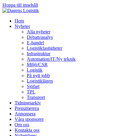
Hoppa till innehåll
Hem
Nyheter
Alla nyheter
Debatt/analys
E-handel
Logistikfastigheter
Infrastruktur
Automation/IT/Ny teknik
Miljö/CSR
Logistik
På nytt jobb
Logistiklägen
Sjöfart
TPL
Transport
Tidningsarkiv
Prenumerera
Annonsera
Våra sponsorer
Om oss
Kontakta oss
Nyhetsbrev